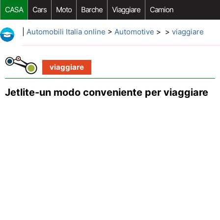
CASA
Cars
Moto
Barche
Viaggiare
Camion
Riparazione Auto
Acquisto Auto
Car Opzioni Aftermarket
|
Automobili Italia online
>
Automotive
> >
viaggiare
viaggiare
Jetlite-un modo conveniente per viaggiare