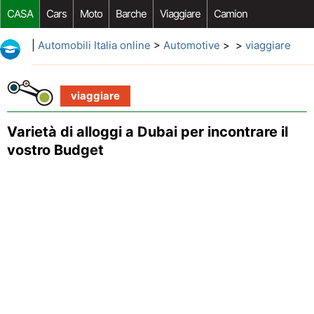
CASA
Cars
Moto
Barche
Viaggiare
Camion
Riparazione Auto
Acquisto Auto
Car Opzioni Aftermarket
|
Automobili Italia online
>
Automotive
> >
viaggiare
viaggiare
Varietà di alloggi a Dubai per incontrare il
vostro Budget