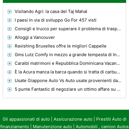
Visitando Agri: la casa del Taj Mahal
I paesi in via di sviluppo Go For 457 visti
Consigli e trucco per superare il problema di trasporto Quando On Tight Budget
Alloggi a Vancouver
Ravishing Bruxelles offre le migliori Cappelle
Gms Lutz Comfy in mezzo a grande tempesta di Industria
Caraibi matrimoni e Repubblica Dominicana Vacanze-best value for money
È la Acura manca la barca quando si tratta di carburanti alternativi?
Usate Giappone Auto Vs Auto usate provenienti da altri paesi
5 punte Fantastic di negoziare un ottimo affare su una macchina.
Gli appassionati di auto
|
Assicurazione auto
|
Prestiti Auto di
finanziamento
|
Manutenzione auto
|
Automobili , camion Autos