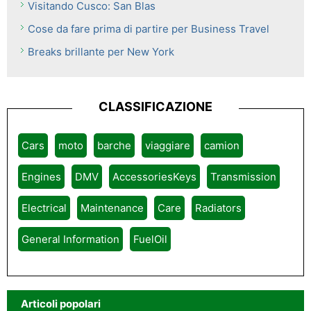
Visitando Cusco: San Blas
Cose da fare prima di partire per Business Travel
Breaks brillante per New York
CLASSIFICAZIONE
Cars
moto
barche
viaggiare
camion
Engines
DMV
AccessoriesKeys
Transmission
Electrical
Maintenance
Care
Radiators
General Information
FuelOil
Articoli popolari