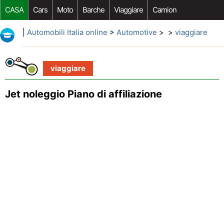
CASA
Cars
Moto
Barche
Viaggiare
Camion
Riparazione Auto
Acquisto Auto
Car Opzioni Aftermarket
|
Automobili Italia online
>
Automotive
> >
viaggiare
viaggiare
Jet noleggio Piano di affiliazione