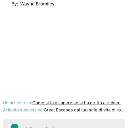
By:. Wayne Bromiley
Un articolo su:
Come si fa a sapere se si ha diritto a richiedere il visto australiano
Articolo successivo:
Great Escapes dal tuo stile di vita di routine in uno di esotico e di basso costo Isola In Indonesia, Che E 'Batam