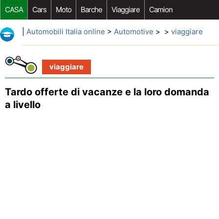
CASA
Cars
Moto
Barche
Viaggiare
Camion
Riparazione Auto
Acquisto Auto
Car Opzioni Aftermarket
|
Automobili Italia online
>
Automotive
> >
viaggiare
viaggiare
Tardo offerte di vacanze e la loro domanda
a livello