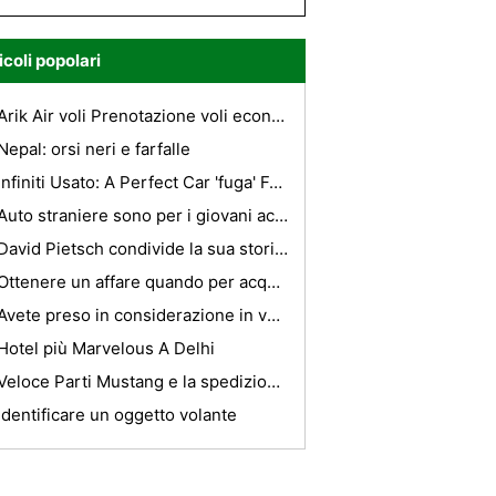
icoli popolari
Arik Air voli Prenotazione voli economici per Lagos
Nepal: orsi neri e farfalle
Infiniti Usato: A Perfect Car 'fuga' For You
Auto straniere sono per i giovani acquirenti
David Pietsch condivide la sua storia di successo su World Ventures
Ottenere un affare quando per acquistare un auto
Avete preso in considerazione in vacanza in un parco di divertimenti?
Hotel più Marvelous A Delhi
Veloce Parti Mustang e la spedizione veloce al Americanmuscle
Identificare un oggetto volante