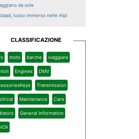
iaggiano da sole
staad, lusso immerso nelle Alpi
CLASSIFICAZIONE
rs
moto
barche
viaggiare
mion
Engines
DMV
cessoriesKeys
Transmission
ctrical
Maintenance
Care
iators
General Information
lOil