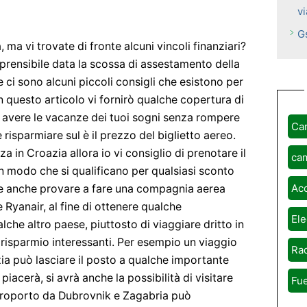
v
G
, ma vi trovate di fronte alcuni vincoli finanziari?
rensibile data la scossa di assestamento della
e ci sono alcuni piccoli consigli che esistono per
In questo articolo vi fornirò qualche copertura di
d avere le vacanze dei tuoi sogni senza rompere
Ca
risparmiare sul è il prezzo del biglietto aereo.
za in Croazia allora io vi consiglio di prenotare il
ca
n modo che si qualificano per qualsiasi sconto
Ac
ebbe anche provare a fare una compagnia aerea
 Ryanair, al fine di ottenere qualche
Ele
alche altro paese, piuttosto di viaggiare dritto in
 risparmio interessanti. Per esempio un viaggio
Rad
azia può lasciare il posto a qualche importante
piacerà, si avrà anche la possibilità di visitare
Fue
aeroporto da Dubrovnik e Zagabria può