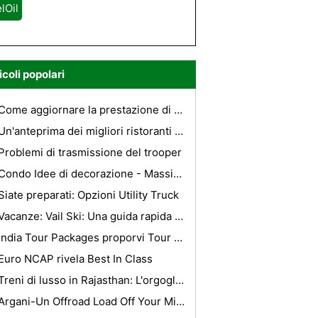
lOil
icoli popolari
Come aggiornare la prestazione di Infinity G35
Un'anteprima dei migliori ristoranti per famiglie che soggiornano presso gli alloggi a Londra
Problemi di trasmissione del trooper
Condo Idee di decorazione - Massimizzare il tuo spazio
Siate preparati: Opzioni Utility Truck
Vacanze: Vail Ski: Una guida rapida Resort
India Tour Packages proporvi Tour notevole esperienza
Euro NCAP rivela Best In Class
Treni di lusso in Rajasthan: L'orgoglio delle ferrovie indiane
Argani-Un Offroad Load Off Your Mind