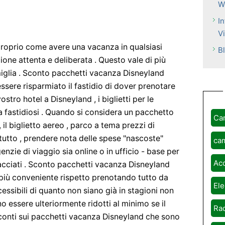
W
In
V
proprio come avere una vacanza in qualsiasi
B
zione attenta e deliberata . Questo vale di più
iglia . Sconto pacchetti vacanza Disneyland
essere risparmiato il fastidio di dover prenotare
vostro hotel a Disneyland , i biglietti per le
 ma fastidiosi . Quando si considera un pacchetto
Ca
 il biglietto aereo , parco a tema prezzi di
i tutto , prendere nota delle spese "nascoste"
ca
nzie di viaggio sia online o in ufficio - base per
Ac
iacciati . Sconto pacchetti vacanza Disneyland
iù conveniente rispetto prenotando tutto da
Ele
essibili di quanto non siano già in stagioni non
no essere ulteriormente ridotti al minimo se il
Rad
conti sui pacchetti vacanza Disneyland che sono