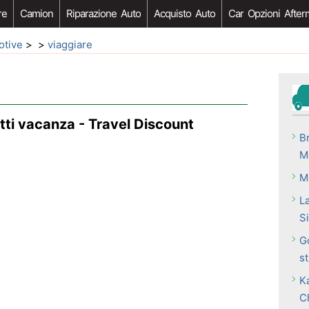
re
Camion
Riparazione Auto
Acquisto Auto
Car Opzioni After
otive
> >
viaggiare
ti vacanza - Travel Discount
B
M
M
La
S
Go
s
K
C