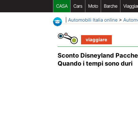
CASA
Cars
Moto
Barche
Viaggia
|
Automobili Italia online
>
Autom
viaggiare
Sconto Disneyland Pacchet
Quando i tempi sono duri