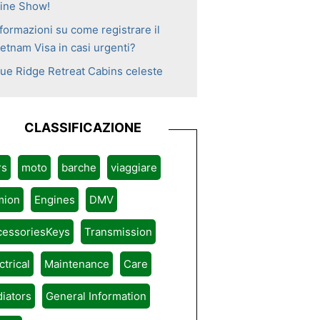
ine Show!
formazioni su come registrare il
ietnam Visa in casi urgenti?
lue Ridge Retreat Cabins celeste
CLASSIFICAZIONE
rs
moto
barche
viaggiare
mion
Engines
DMV
cessoriesKeys
Transmission
ctrical
Maintenance
Care
iators
General Information