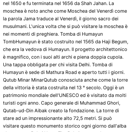
nel 1650 e fu terminata nel 1656 da Shah Jahan. La
moschea è noto anche come Moschea del Venerdì come
la parola Jama traduce al Venerdì, il giorno sacro dei
musulmani. L'unica volta che si può visitare la moschea è
nei momenti di preghiera. Tomba di Humayun
TombHumayun è stato costruito nel 1565 da Haji Begum,
che era la vedova di Humayun. Il progetto architettonico
è magnifico, con i suoi alti archi e piena doppia cupola.
Una tappa obbligata per chi visita Delhi. Tomba di
Humayun è sede di Mathura Road e aperto tutti i giorni.
Qutub Minar MinarQutub conosciuta anche come la torre
della vittoria è stata costruita nel 13 ° secolo. Oggi è un
patrimonio mondiale dell'UNESCO ed è visitato da molti
turisti ogni anno. Capo generale di Muhammad Ghori,
Qutab-ud-Din Aibak creato la fondazione. La torre di
stare ad un impressionante alto 72,5 metri. Si può
visitare questo monumento storico ogni giorno dall'alba