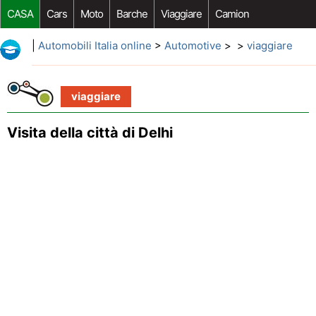
CASA
Cars
Moto
Barche
Viaggiare
Camion
Riparazione Auto
Acquisto Auto
Car Opzioni Aftermarket
|
Automobili Italia online
>
Automotive
> >
viaggiare
viaggiare
Visita della città di Delhi