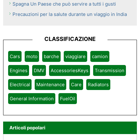
Spagna Un Paese che può servire a tutti i gusti
Precauzioni per la salute durante un viaggio in India
CLASSIFICAZIONE
Cars
moto
barche
viaggiare
camion
Engines
DMV
AccessoriesKeys
Transmission
Electrical
Maintenance
Care
Radiators
General Information
FuelOil
Articoli popolari