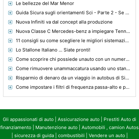
Le bellezze del Mar Menor
Guida Sicura sugli orientamenti Sci - Parte 2 - Se si ottiene nei guai
Nuova Infiniti va dal concept alla produzione
Nuova Classe C Mercedes-benz a impiegare Tennecos Ces Tecnologia
11 consigli su come scegliere le migliori sistemazioni di viaggio
Lo Stallone Italiano ... Siate pronti!
Come scoprire chi possiede unauto con un numero VIN
Come rimuovere unammaccatura usando uno stantuffo
Risparmio di denaro da un viaggio in autobus di Singapore a KL
Come impostare i filtri di frequenza passa-alto e passa-basso su un ricevitore stereo per auto
Gli appassionati di auto
|
Assicurazione auto
|
Prestiti Auto di
finanziamento
|
Manutenzione auto
|
Automobili , camion Autos
|
sicurezza di guida
|
combustibili
|
Vendere un auto
|