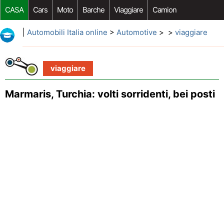
CASA
Cars
Moto
Barche
Viaggiare
Camion
Riparazione Auto
Acquisto Auto
Car Opzioni Aftermarket
|
Automobili Italia online
>
Automotive
> >
viaggiare
viaggiare
Marmaris, Turchia: volti sorridenti, bei posti