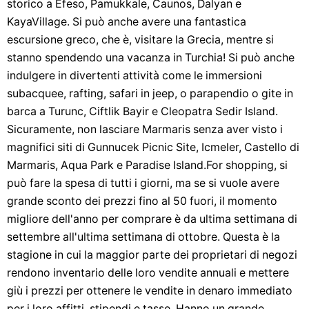
storico a Efeso, Pamukkale, Caunos, Dalyan e
KayaVillage. Si può anche avere una fantastica
escursione greco, che è, visitare la Grecia, mentre si
stanno spendendo una vacanza in Turchia! Si può anche
indulgere in divertenti attività come le immersioni
subacquee, rafting, safari in jeep, o parapendio o gite in
barca a Turunc, Ciftlik Bayir e Cleopatra Sedir Island.
Sicuramente, non lasciare Marmaris senza aver visto i
magnifici siti di Gunnucek Picnic Site, Icmeler, Castello di
Marmaris, Aqua Park e Paradise Island.For shopping, si
può fare la spesa di tutti i giorni, ma se si vuole avere
grande sconto dei prezzi fino al 50 fuori, il momento
migliore dell'anno per comprare è da ultima settimana di
settembre all'ultima settimana di ottobre. Questa è la
stagione in cui la maggior parte dei proprietari di negozi
rendono inventario delle loro vendite annuali e mettere
giù i prezzi per ottenere le vendite in denaro immediato
per i loro affitti, stipendi e tasse. Hanno un grande