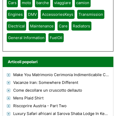
Cars
moto
barche
viaggiare
camion
Engines
DMV
AccessoriesKeys
Transmission
Electrical
Maintenance
Care
Radiators
General Information
FuelOil
Articoli popolari
Make You Matrimonio Cerimonia Indimenticabile Con Berlina Bridgeport, CT
Vacanze Iran: Somewhere Different
Come decollare un cruscotto dellauto
Mens Plaid Shirt
Riscoprire Austria - Part Two
Luxury Safari africani al Sarova Shaba Lodge In Kenya