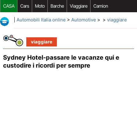
CASA
Cars
Moto
Barche
Viaggiare
Camion
Riparazione Auto
Acquisto Auto
Car Opzioni Aftermarket
|
Automobili Italia online
>
Automotive
> >
viaggiare
viaggiare
Sydney Hotel-passare le vacanze qui e
custodire i ricordi per sempre