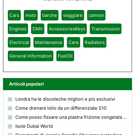
Cars
moto
barche
viaggiare
camion
Engines
DMV
AccessoriesKeys
Transmission
Electrical
Maintenance
Care
Radiators
General Information
FuelOil
Articoli popolari
Londra ha le discoteche migliori e più esclusivi
Come drenare lolio da un differenziale S10
Come posso fissare una piastra frizione congelata su un trattore Ford?
Isole Dubai World