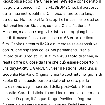
Repubblica Popolare Cinese nel 1949 ed è considerato il
luogo più iconico in China.MUSEUMSCheck il percorso
della linea metropolitana Olimpico e fare soste lungo il
percorso. Non solo vi farà scoprire i musei nei pressi del
National Indoor Stadium, come la China National Film
Museum, ma anche negozi e ristoranti raggiungibili a
piedi. Il museo è un vasto museo di 63 ettari dedicata al
film. Ospita un teatro IMAX e numerose sale espositive,
con 20 che ospitano collezioni permanenti. Precisi il
lavoro di 450 registi, 1500 film e 4300 foto di scena, in
realtà offre più cose da fare che può essere coperto in
una day.PARKS E GARDENSNear il National Stadium, si
siede Bei Hai Park: Originariamente costruito nei giorni di
Kublai Khan, questo parco è stato utilizzato per la
ricreazione dagli imperatori della post-Kublai Khan
dinastie. Caratteristiche famosi includono la schermata
di Nine-Dragon, il Cinque-Drago Pavilion e Dagoba
Bianco, un memoriale per la visita del Dalai Lama in