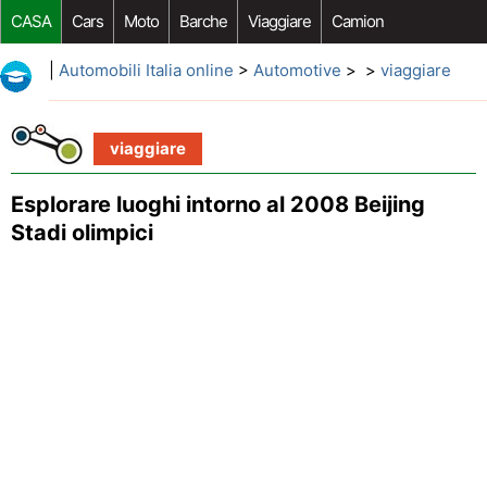
CASA
Cars
Moto
Barche
Viaggiare
Camion
Riparazione Auto
Acquisto Auto
Car Opzioni Aftermarket
|
Automobili Italia online
>
Automotive
> >
viaggiare
viaggiare
Esplorare luoghi intorno al 2008 Beijing
Stadi olimpici