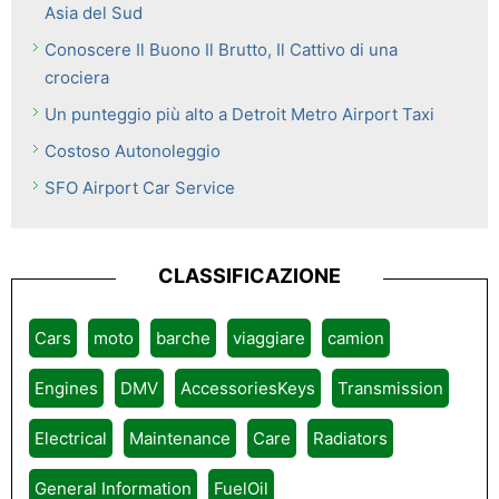
Asia del Sud
Conoscere Il Buono Il Brutto, Il Cattivo di una
crociera
Un punteggio più alto a Detroit Metro Airport Taxi
Costoso Autonoleggio
SFO Airport Car Service
CLASSIFICAZIONE
Cars
moto
barche
viaggiare
camion
Engines
DMV
AccessoriesKeys
Transmission
Electrical
Maintenance
Care
Radiators
General Information
FuelOil