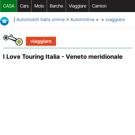
CASA
Cars
Moto
Barche
Viaggiare
Camion
Riparazione Auto
Acquisto Auto
Car Opzioni Aftermarket
|
Automobili Italia online
>
Automotive
> >
viaggiare
viaggiare
I Love Touring Italia - Veneto meridionale