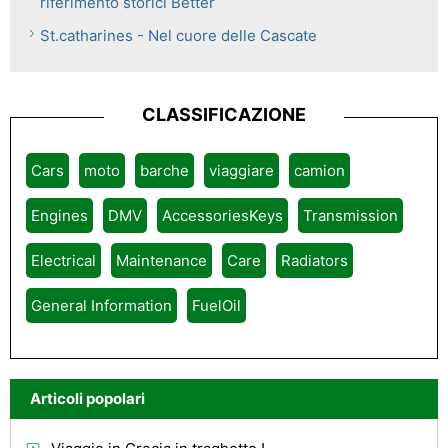
riferimento storici Better
St.catharines - Nel cuore delle Cascate
CLASSIFICAZIONE
Cars
moto
barche
viaggiare
camion
Engines
DMV
AccessoriesKeys
Transmission
Electrical
Maintenance
Care
Radiators
General Information
FuelOil
Articoli popolari