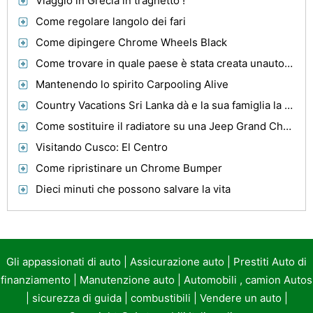
Viaggio in Grecia in traghetto !
Come regolare langolo dei fari
Come dipingere Chrome Wheels Black
Come trovare in quale paese è stata creata unautomobile dal numero VIN
Mantenendo lo spirito Carpooling Alive
Country Vacations Sri Lanka dà e la sua famiglia la migliore copertura
Come sostituire il radiatore su una Jeep Grand Cherokee
Visitando Cusco: El Centro
Come ripristinare un Chrome Bumper
Dieci minuti che possono salvare la vita
Gli appassionati di auto
|
Assicurazione auto
|
Prestiti Auto di
finanziamento
|
Manutenzione auto
|
Automobili , camion Autos
|
sicurezza di guida
|
combustibili
|
Vendere un auto
|