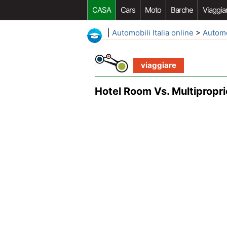
CASA
Cars
Moto
Barche
Viaggia
|
Automobili Italia online
>
Autom
viaggiare
Hotel Room Vs. Multipropr