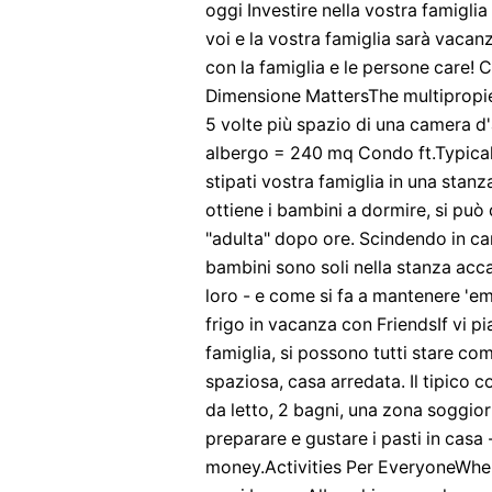
oggi Investire nella vostra famiglia
voi e la vostra famiglia sarà vacan
con la famiglia e le persone care! C
Dimensione MattersThe multipropi
5 volte più spazio di una camera d
albergo = 240 mq Condo ft.Typical 
stipati vostra famiglia in una stanz
ottiene i bambini a dormire, si può
"adulta" dopo ore. Scindendo in ca
bambini sono soli nella stanza acca
loro - e come si fa a mantenere 'em
frigo in vacanza con FriendsIf vi p
famiglia, si possono tutti stare co
spaziosa, casa arredata. Il tipico
da letto, 2 bagni, una zona soggio
preparare e gustare i pasti in casa
money.Activities Per EveryoneWhen 