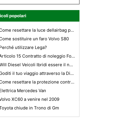
icoli popolari
Come resettare la luce dellairbag per My Pontiac Vibe
Come sostituire un faro Volvo S80
Perché utilizzare Lega?
Articolo 15 Contratto di noleggio Ford Berkshire
Will Diesel Veicoli Ibridi essere il nuovo High Mileage Green Car?
Goditi il ​​tuo viaggio attraverso la Distesa Nullarbor
Come resettare la protezione contro il furto in una Ford Expedition
Elettrica Mercedes Van
Volvo XC60 a venire nel 2009
Toyota chiude in Trono di Gm