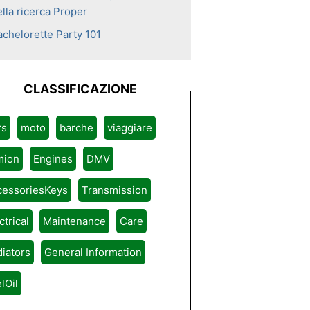
lla ricerca Proper
achelorette Party 101
CLASSIFICAZIONE
rs
moto
barche
viaggiare
mion
Engines
DMV
cessoriesKeys
Transmission
ctrical
Maintenance
Care
iators
General Information
lOil