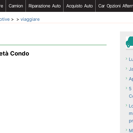
re
Camion
Riparazione Auto
Acquisto Auto
Car Opzioni After
otive
> >
viaggiare
ietà Condo
L
J
A
5 
C
L
m
p
Ma