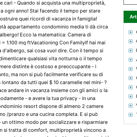
 e cari - Quando si acquista una multiproprietà,
za ogni anno! Stai facendo il tempo per stare
Art
ostruire quei ricordi di vacanza in famiglia!
età appartamento condominio media ti dà circa
'albergo! Ecco la matematica: Camera di
= 1.100 mq ftVacationing Con FamilyIf hai mai
a d'albergo, sai cosa vuol dire. Con il tempo si
 dimenticare qualsiasi vita notturna o il tempo
mere distinte è costoso e preoccupante - i
nto, ma non si può facilmente verificare su di
 lontano da tutti quei $ 10 caramelle nel mini- ?
iace andare in vacanza insieme con gli amici o la
modamente - e avere la tua privacy - in una
 condominio resort dispone di almeno 2 camere
rno /pranzo e una cucina completa. E si può
 - un ottimo modo per socializzare e risparmiare
si tratta di comfort, multiproprietà vincono a