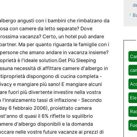
de
B
lbergo angusti con i bambini che rimbalzano da
paziosa con camere da letto separate? Dove
 prossima vacanza? Certo, un hotel può andare
 partner. Ma per quanto riguarda le famiglie con i
ù persone che amano andare in vacanza insieme?
Ca
prietà è l'ideale solution.Get Più Sleeping
ssuna necessità di affittare camere d'albergo in
ca
ultiproprietà dispongono di cucina completa -
Ac
ivacy e mangiare più sano! E mangiare alcuni
re fuori più divertente investire nella vostra
Ele
 l'innalzamento tassi di inflazione - Secondo
y 6 febbraio 2006), proiettato camera
Rad
'anno di quasi il 6% riflette lo squilibrio
 camere d'albergo disponibili e la domanda
Fue
ccare nelle vostre future vacanze ai prezzi di