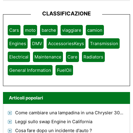
CLASSIFICAZIONE
Cars
moto
barche
viaggiare
camion
Engines
DMV
AccessoriesKeys
Transmission
Electrical
Maintenance
Care
Radiators
General Information
FuelOil
Articoli popolari
Come cambiare una lampadina in una Chrysler 300M
Leggi sullo swap Engine in California
Cosa fare dopo un incidente d'auto ?