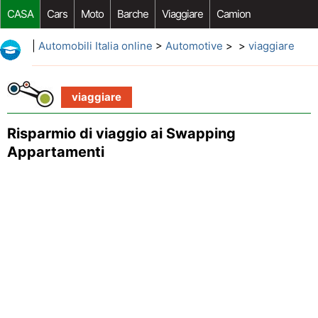
CASA
Cars
Moto
Barche
Viaggiare
Camion
Riparazione Auto
Acquisto Auto
Car Opzioni Aftermarket
|
Automobili Italia online
>
Automotive
> >
viaggiare
viaggiare
Risparmio di viaggio ai Swapping
Appartamenti