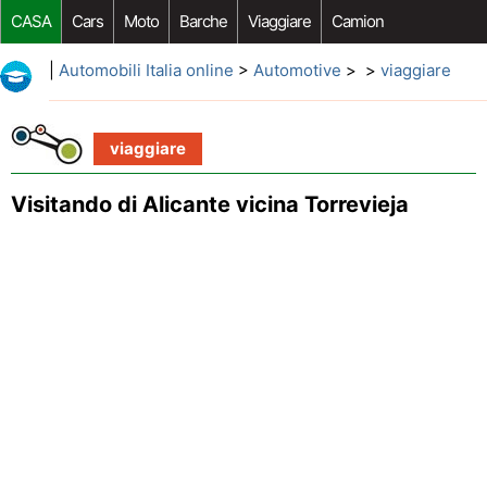
CASA
Cars
Moto
Barche
Viaggiare
Camion
Riparazione Auto
Acquisto Auto
Car Opzioni Aftermarket
|
Automobili Italia online
>
Automotive
> >
viaggiare
viaggiare
Visitando di Alicante vicina Torrevieja