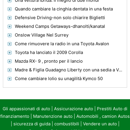
Una vettura ibrida: il meglio di due mondi
Quando cambiare la cinghia dentata in una festa
Defensive Driving-non solo chiarire Biglietti
Weekend Camps Getaways-dhanolti/kanatal
Onslow Village Nel Surrey
Come rimuovere la radio in una Toyota Avalon
Toyota ha lanciato il 2009 Corolla
Mazda RX- 9 , pronto per il lancio
Madre & Figlia Guadagno Liberty con una sedia a Van
Come cambiare lolio su unagilità Kymco 50
Gli appassionati di auto
|
Assicurazione auto
|
Prestiti Auto di
finanziamento
|
Manutenzione auto
|
Automobili , camion Autos
|
sicurezza di guida
|
combustibili
|
Vendere un auto
|