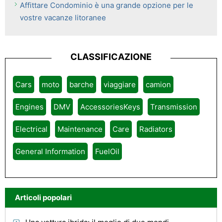
Affittare Condominio è una grande opzione per le
vostre vacanze litoranee
CLASSIFICAZIONE
Cars
moto
barche
viaggiare
camion
Engines
DMV
AccessoriesKeys
Transmission
Electrical
Maintenance
Care
Radiators
General Information
FuelOil
Articoli popolari