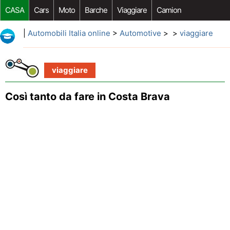
CASA
Cars
Moto
Barche
Viaggiare
Camion
Riparazione Auto
Acquisto Auto
Car Opzioni Aftermarket
|
Automobili Italia online
>
Automotive
> >
viaggiare
viaggiare
Così tanto da fare in Costa Brava