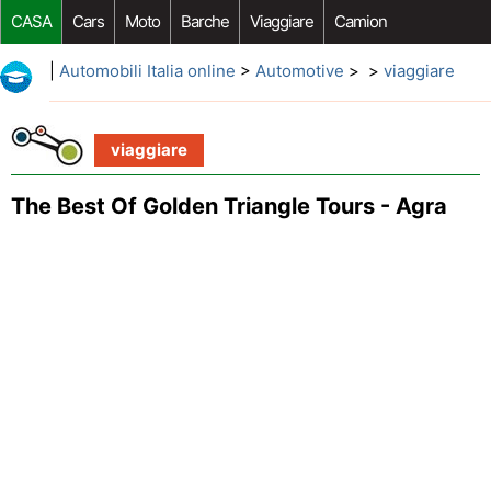
CASA
Cars
Moto
Barche
Viaggiare
Camion
Riparazione Auto
Acquisto Auto
Car Opzioni Aftermarket
|
Automobili Italia online
>
Automotive
> >
viaggiare
viaggiare
The Best Of Golden Triangle Tours - Agra