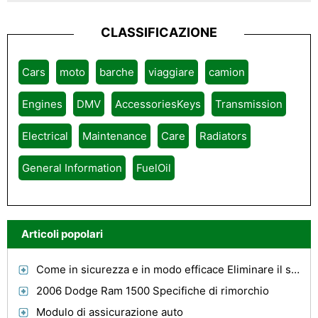
CLASSIFICAZIONE
Cars
moto
barche
viaggiare
camion
Engines
DMV
AccessoriesKeys
Transmission
Electrical
Maintenance
Care
Radiators
General Information
FuelOil
Articoli popolari
Come in sicurezza e in modo efficace Eliminare il sangue da un Auto Interni
2006 Dodge Ram 1500 Specifiche di rimorchio
Modulo di assicurazione auto