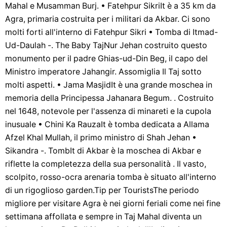
Mahal e Musamman Burj. • Fatehpur SikriIt è a 35 km da
Agra, primaria costruita per i militari da Akbar. Ci sono
molti forti all'interno di Fatehpur Sikri • Tomba di Itmad-
Ud-Daulah -. The Baby TajNur Jehan costruito questo
monumento per il padre Ghias-ud-Din Beg, il capo del
Ministro imperatore Jahangir. Assomiglia Il Taj sotto
molti aspetti. • Jama MasjidIt è una grande moschea in
memoria della Principessa Jahanara Begum. . Costruito
nel 1648, notevole per l'assenza di minareti e la cupola
inusuale • Chini Ka RauzaIt è tomba dedicata a Allama
Afzel Khal Mullah, il primo ministro di Shah Jehan •
Sikandra -. TombIt di Akbar è la moschea di Akbar e
riflette la completezza della sua personalità . Il vasto,
scolpito, rosso-ocra arenaria tomba è situato all'interno
di un rigoglioso garden.Tip per TouristsThe periodo
migliore per visitare Agra è nei giorni feriali come nei fine
settimana affollata e sempre in Taj Mahal diventa un