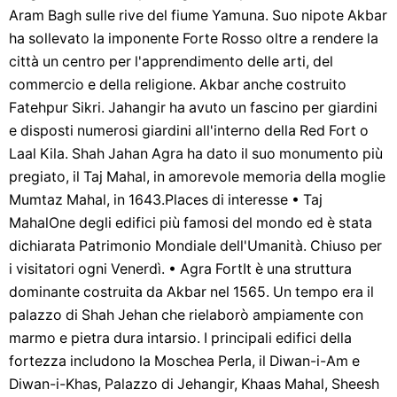
Aram Bagh sulle rive del fiume Yamuna. Suo nipote Akbar
ha sollevato la imponente Forte Rosso oltre a rendere la
città un centro per l'apprendimento delle arti, del
commercio e della religione. Akbar anche costruito
Fatehpur Sikri. Jahangir ha avuto un fascino per giardini
e disposti numerosi giardini all'interno della Red Fort o
Laal Kila. Shah Jahan Agra ha dato il suo monumento più
pregiato, il Taj Mahal, in amorevole memoria della moglie
Mumtaz Mahal, in 1643.Places di interesse • ​​Taj
MahalOne degli edifici più famosi del mondo ed è stata
dichiarata Patrimonio Mondiale dell'Umanità. Chiuso per
i visitatori ogni Venerdì. • Agra FortIt è una struttura
dominante costruita da Akbar nel 1565. Un tempo era il
palazzo di Shah Jehan che rielaborò ampiamente con
marmo e pietra dura intarsio. I principali edifici della
fortezza includono la Moschea Perla, il Diwan-i-Am e
Diwan-i-Khas, Palazzo di Jehangir, Khaas Mahal, Sheesh