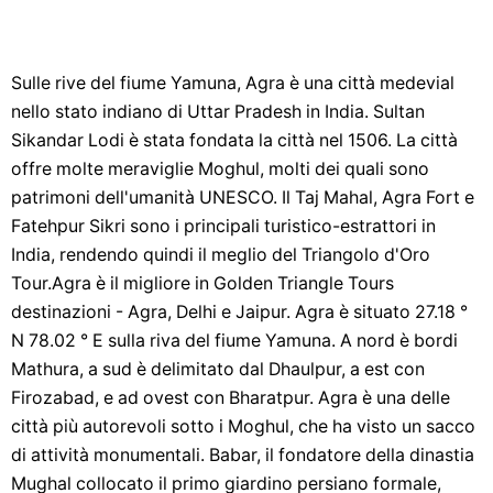
Sulle rive del fiume Yamuna, Agra è una città medevial ​​
nello stato indiano di Uttar Pradesh in India. Sultan
Sikandar Lodi è stata fondata la città nel 1506. La città
offre molte meraviglie Moghul, molti dei quali sono
patrimoni dell'umanità UNESCO. Il Taj Mahal, Agra Fort e
Fatehpur Sikri sono i principali turistico-estrattori in
India, rendendo quindi il meglio del Triangolo d'Oro
Tour.Agra è il migliore in Golden Triangle Tours
destinazioni - Agra, Delhi e Jaipur. Agra è situato 27.18 °
N 78.02 ° E sulla riva del fiume Yamuna. A nord è bordi
Mathura, a sud è delimitato dal Dhaulpur, a est con
Firozabad, e ad ovest con Bharatpur. Agra è una delle
città più autorevoli sotto i Moghul, che ha visto un sacco
di attività monumentali. Babar, il fondatore della dinastia
Mughal collocato il primo giardino persiano formale,