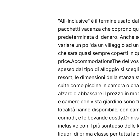
"All-Inclusive" è il termine usato d
pacchetti vacanza che coprono qua
predeterminata di denaro. Anche se
variare un po 'da un villaggio ad u
che sarà quasi sempre coperti in 
price.AccommodationsThe del vostr
spesso dal tipo di alloggio si scegl
resort, le dimensioni della stanza st
suite come piscine in camera o c
alzare o abbassare il prezzo in mod
e camere con vista giardino sono tr
località hanno disponibile, con cam
comodi, e le bevande costly.DrinksA
inclusive con il più sontuoso delle 
liquori di prima classe per tutta la