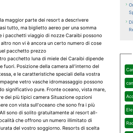
O
S
alla maggior parte dei resort a descrivere
D
si tutto, ma biglietto aereo per una somma
R
 i pacchetti viaggio di nozze Caraibi possono
n altro non vi è ancora un certo numero di cose
quel pacchetto prezzo
o pacchetto luna di miele dei Caraibi dipende
ie fuori. Posizione della camera all'interno del
Ca
essa, e le caratteristiche speciali della vostra
hampagne vetro vasche idromassaggio possono
ca
o significativo pure. Fronte oceano, vista mare,
Ac
e dei più tipici camera Situazione opzioni
ere con vista sull'oceano che sono fra i più
Ele
ll sono di solito gratuitamente al resort all-
località che offrono un numero illimitato di
Rad
 durata del vostro soggiorno. Resorts di scelta