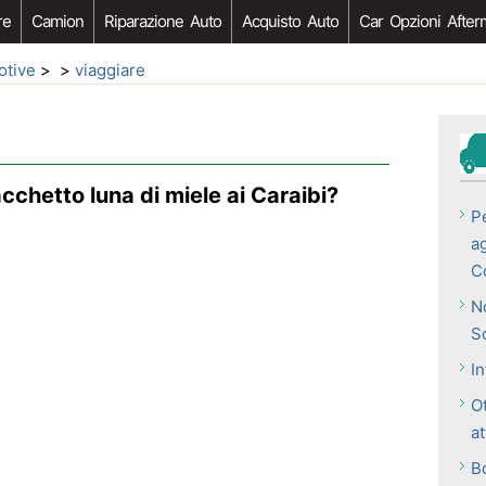
re
Camion
Riparazione Auto
Acquisto Auto
Car Opzioni After
otive
> >
viaggiare
cchetto luna di miele ai Caraibi?
P
a
C
N
S
In
O
at
Bo