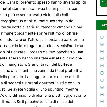
 dei Caraibi preferito spesso hanno diversi tipi di
Fue
bar hotel standard, swim-up bar in piscina, bar
lito può essere trovato vicino alla hall
orseggiare un drink durante una tregua dai
Art
 A tarda notte ci sarà solitamente almeno un bar
 rimane tipicamente aprire l'ultimo di offrire i
di indossare un l'altro sulla pista da ballo prima
ze durante la loro fuga romantica. MealsFood è un
non influenzare il prezzo del tuo pacchetto luna
ocalità spesso hanno una tale varietà di cibo che
t di mangiatori. Grandi tavoli del buffet a
ione di alimenti che vanno da i tuoi preferiti a
della giornata. La maggior parte dei resort di
a di sedersi ristoranti gourmet in stile con un
gusti. Se avete voglia di uno spuntino, mentre
 c'è una diffusione di elementi piatti leggeri come
a di mano. Se il pacchetto luna di miele dei