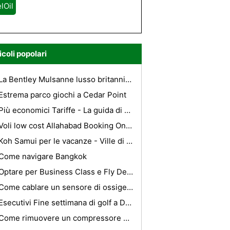
lOil
icoli popolari
La Bentley Mulsanne lusso britannico Qualità
Estrema parco giochi a Cedar Point
Più economici Tariffe - La guida di alloggi a prezzi accessibili
Voli low cost Allahabad Booking Online
Koh Samui per le vacanze - Ville di lusso per vacanze a Koh Samui, Thailandia
Come navigare Bangkok
Optare per Business Class e Fly Del Comfort
Come cablare un sensore di ossigeno universale a 4 fili
Esecutivi Fine settimana di golf a Dallas /Fort Worth
Come rimuovere un compressore AC da una Cadillac