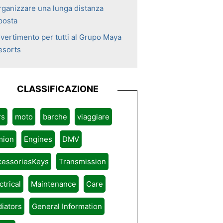
rganizzare una lunga distanza
posta
ivertimento per tutti al Grupo Maya
esorts
CLASSIFICAZIONE
rs
moto
barche
viaggiare
mion
Engines
DMV
cessoriesKeys
Transmission
ctrical
Maintenance
Care
iators
General Information