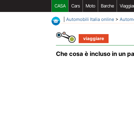
CASA
Cars
Moto
Barche
Viaggia
|
Automobili Italia online
>
Autom
viaggiare
Che cosa è incluso in un pa