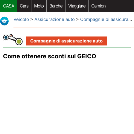
CASA
Cars
Moto
Barche
Viaggiare
Camion
Riparazione Auto
Acquisto Auto
Car Opzioni Aftermarket
Veicolo
>
Assicurazione auto
>
Compagnie di assicurazione auto
Compagnie di assicurazione auto
Come ottenere sconti sul GEICO