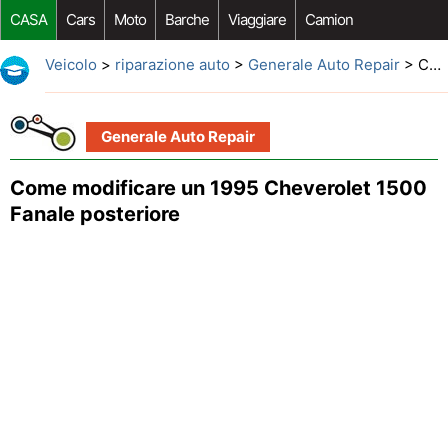
CASA
Cars
Moto
Barche
Viaggiare
Camion
Riparazione Auto
Acquisto Auto
Car Opzioni Aftermarket
Veicolo
>
riparazione auto
>
Generale Auto Repair
> Come modificare un 1995 Cheverolet 1500 Fanale posteriore
Generale Auto Repair
Come modificare un 1995 Cheverolet 1500
Fanale posteriore