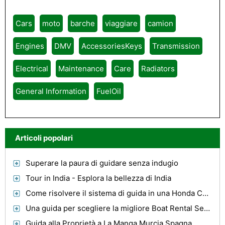
Cars
moto
barche
viaggiare
camion
Engines
DMV
AccessoriesKeys
Transmission
Electrical
Maintenance
Care
Radiators
General Information
FuelOil
Articoli popolari
Superare la paura di guidare senza indugio
Tour in India - Esplora la bellezza di India
Come risolvere il sistema di guida in una Honda CR-V
Una guida per scegliere la migliore Boat Rental Service Provider
Guida alla Proprietà a La Manga Murcia Spagna