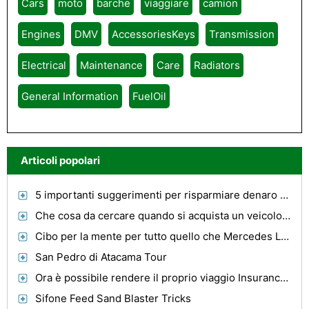
Cars
moto
barche
viaggiare
camion
Engines
DMV
AccessoriesKeys
Transmission
Electrical
Maintenance
Care
Radiators
General Information
FuelOil
Articoli popolari
5 importanti suggerimenti per risparmiare denaro sulla benzina
Che cosa da cercare quando si acquista un veicolo con sedia a rotelle
Cibo per la mente per tutto quello che Mercedes Lovers
San Pedro di Atacama Tour
Ora è possibile rendere il proprio viaggio Insurance Plan
Sifone Feed Sand Blaster Tricks