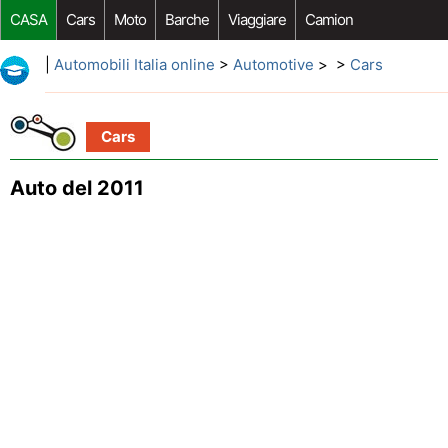
CASA
Cars
Moto
Barche
Viaggiare
Camion
Riparazione Auto
Acquisto Auto
Car Opzioni Aftermarket
|
Automobili Italia online
>
Automotive
> >
Cars
Cars
Auto del 2011