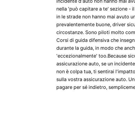
incidente d'auto non hanno mai av
nella 'può capitare a te' sezione -
in le strade non hanno mai avuto u
prevalentemente buone, driver sicu
circostanze. Sono piloti molto com
Corsi di guida difensiva che insegn
durante la guida, in modo che anche 
'eccezionalmente' too.Because sic
assicurazione auto, se un incidente
non è colpa tua, ti sentirai l'impatt
sulla vostra assicurazione auto. U
pagare per sé indietro, sempliceme