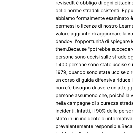
revisedIt è obbligo di ogni cittadi
delle norme stradali esistenti. Eppu
abbiamo formalmente esaminato è 
permessi o licenze di nostro Learne
valore aggiunto di aggiornare la vo
dandovi l'opportunità di spiegare lo
them.Because "potrebbe succedere a 
persone sono uccisi sulle strade ogn
1.400 persone sono state uccise sull
1979, quando sono state uccise ci
un corso di guida difensiva riduce
non c'è bisogno di avere un atteg
persone assumono che, poiché la vel
nella campagne di sicurezza stradal
incidenti. Infatti, il 90% delle pe
stato in un incidente di informativa
prevalentemente responsible.Becau