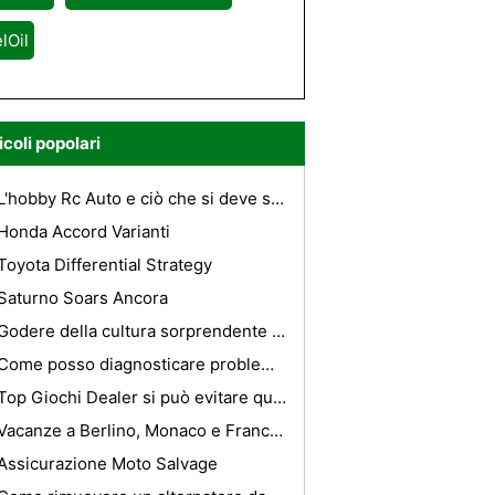
lOil
icoli popolari
L'hobby Rc Auto e ciò che si deve sapere
Honda Accord Varianti
Toyota Differential Strategy
Saturno Soars Ancora
Godere della cultura sorprendente in Chester.
Come posso diagnosticare problemi con un alzacristallo elettrico in una macchina?
Top Giochi Dealer si può evitare quando si acquista online
Vacanze a Berlino, Monaco e Francoforte
Assicurazione Moto Salvage