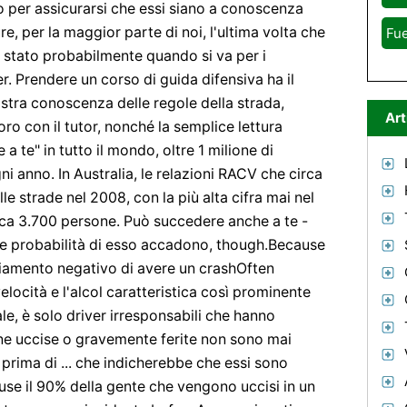
no per assicurarsi che essi siano a conoscenza
re, per la maggior parte di noi, l'ultima volta che
Fue
stato probabilmente quando si va per i
r. Prendere un corso di guida difensiva ha il
stra conoscenza delle regole della strada,
Art
ro con il tutor, nonché la semplice lettura
te" in tutto il mondo, oltre 1 milione di
i anno. In Australia, le relazioni RACV che circa
e strade nel 2008, con la più alta cifra mai nel
rca 3.700 persone. Può succedere anche a te -
 le probabilità di esso accadono, though.Because
giamento negativo di avere un crashOften
ocità e l'alcol caratteristica così prominente
e, è solo driver irresponsabili che hanno
rsone uccise o gravemente ferite non sono mai
 prima di ... che indicherebbe che essi sono
se il 90% della gente che vengono uccisi in un