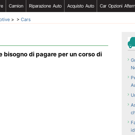
re
Camion
Riparazione Auto
Acquisto Auto
Car Opzioni After
otive
> >
Cars
e bisogno di pagare per un corso di
G
N
Pe
Au
U
A
ch
F
id