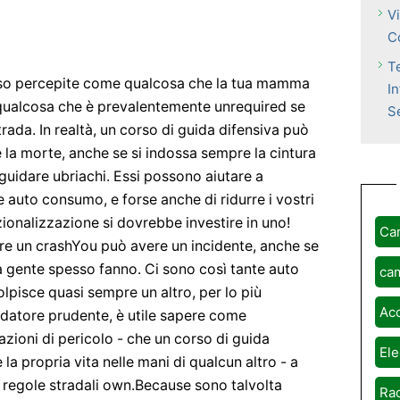
V
C
T
sso percepite come qualcosa che la tua mamma
I
... qualcosa che è prevalentemente unrequired se
S
rada. In realtà, un corso di guida difensiva può
a e la morte, anche se si indossa sempre la cintura
 guidare ubriachi. Essi possono aiutare a
e auto consumo, e forse anche di ridurre i vostri
ionalizzazione si dovrebbe investire in uno!
Ca
are un crashYou può avere un incidente, anche se
e la gente spesso fanno. Ci sono così tante auto
ca
olpisce quasi sempre un altro, per lo più
Ac
uidatore prudente, è utile sapere come
azioni di pericolo - che un corso di guida
Ele
la propria vita nelle mani di qualcun altro - a
e regole stradali own.Because sono talvolta
Rad