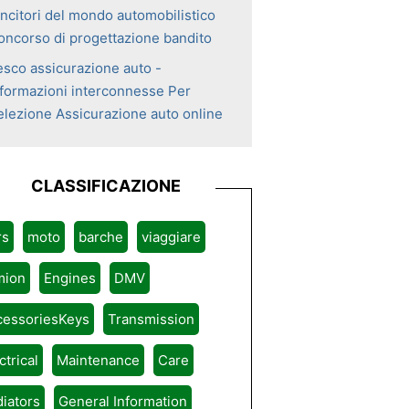
incitori del mondo automobilistico
oncorso di progettazione bandito
esco assicurazione auto -
nformazioni interconnesse Per
elezione Assicurazione auto online
CLASSIFICAZIONE
rs
moto
barche
viaggiare
mion
Engines
DMV
cessoriesKeys
Transmission
ctrical
Maintenance
Care
iators
General Information