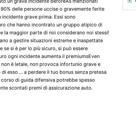
uto un grave incidente beforeAs menzionati
 il 90% delle persone uccise o gravemente ferite
n incidente grave prima. Essi sono
ro che hanno incontrato un gruppo atipico di
e la maggior parte di noi considerano noi stessi!
ano a gestire situazioni estreme e inaspettate
se si è per lo più sicuro, si può essere
uro ogni incidente aumenta il premiumsEven
 non è letale, non provoca infortunio grave e
o di esso ... a perdere il tuo bonus senza pretesa
n corso di guida difensiva potrebbe spesso
nte scontati premi di assicurazione auto.