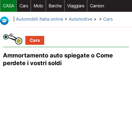
CASA
Cars
Moto
Barche
Viaggiare
Camion
Riparazione Auto
Acquisto Auto
Car Opzioni Aftermarket
|
Automobili Italia online
>
Automotive
> >
Cars
Cars
Ammortamento auto spiegate o Come
perdete i vostri soldi