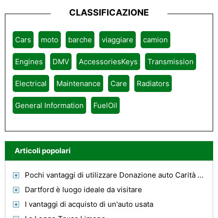
CLASSIFICAZIONE
Cars
moto
barche
viaggiare
camion
Engines
DMV
AccessoriesKeys
Transmission
Electrical
Maintenance
Care
Radiators
General Information
FuelOil
Articoli popolari
Pochi vantaggi di utilizzare Donazione auto Carità Centri
Dartford è luogo ideale da visitare
I vantaggi di acquisto di un'auto usata