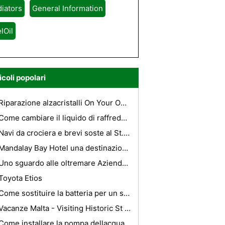
iators
General Information
lOil
icoli popolari
Riparazione alzacristalli On Your Own
Come cambiare il liquido di raffreddamento in un Honda Accord
Navi da crociera e brevi soste al St. Thomas
Mandalay Bay Hotel una destinazione finale per le vacanze
Uno sguardo alle oltremare Aziende in movimento
Toyota Etios
Come sostituire la batteria per un sistema di apertura senza chiave Honda
Vacanze Malta - Visiting Historic St Pauls Bay
Come installare la pompa dellacqua del motore Northstar Pulleys