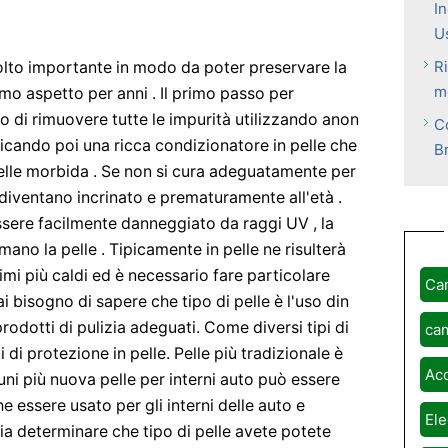
In
U
R
molto importante in modo da poter preservare la
m
imo aspetto per anni . Il primo passo per
lo di rimuovere tutte le impurità utilizzando anon
C
icando poi una ricca condizionatore in pelle che
B
pelle morbida . Se non si cura adeguatamente per
, diventano incrinato e prematuramente all'età .
essere facilmente danneggiato da raggi UV , la
rmano la pelle . Tipicamente in pelle ne risulterà
mi più caldi ed è necessario fare particolare
Ca
ai bisogno di sapere che tipo di pelle è l'uso din
rodotti di pulizia adeguati. Come diversi tipi di
ca
i protezione in pelle. Pelle più tradizionale è
Ac
cuni più nuova pelle per interni auto può essere
e essere usato per gli interni delle auto e
Ele
ia determinare che tipo di pelle avete potete