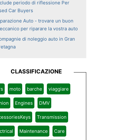
clude periodo di riflessione Per
sed Car Buyers
iparazione Auto - trovare un buon
eccanico per riparare la vostra auto
ompagnie di noleggio auto in Gran
retagna
CLASSIFICAZIONE
rs
moto
barche
viaggiare
mion
Engines
DMV
cessoriesKeys
Transmission
ctrical
Maintenance
Care