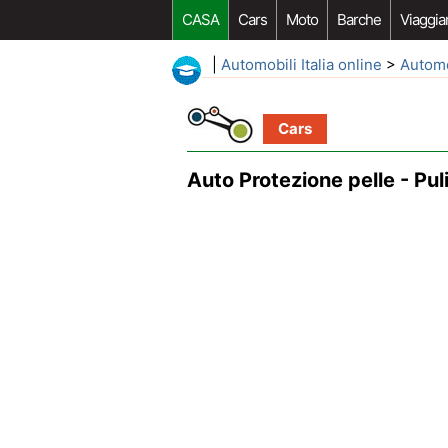
CASA
Cars
Moto
Barche
Viaggia
|
Automobili Italia online
>
Autom
Cars
Auto Protezione pelle - Pu