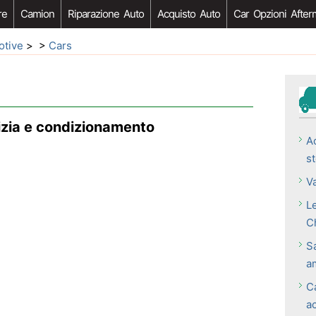
re
Camion
Riparazione Auto
Acquisto Auto
Car Opzioni After
otive
> >
Cars
lizia e condizionamento
Ac
s
V
Le
C
S
a
C
ac