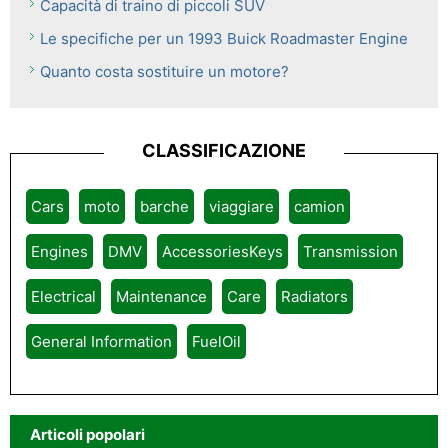
Capacità di traino di piccoli SUV
Le specifiche per un 1993 Buick Roadmaster Engine
Quanto costa sostituire un motore?
CLASSIFICAZIONE
Cars
moto
barche
viaggiare
camion
Engines
DMV
AccessoriesKeys
Transmission
Electrical
Maintenance
Care
Radiators
General Information
FuelOil
Articoli popolari