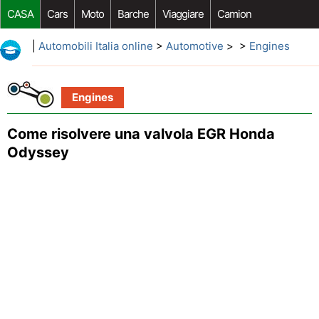
CASA
Cars
Moto
Barche
Viaggiare
Camion
Riparazione Auto
Acquisto Auto
Car Opzioni Aftermarket
|
Automobili Italia online
>
Automotive
> >
Engines
Engines
Come risolvere una valvola EGR Honda
Odyssey