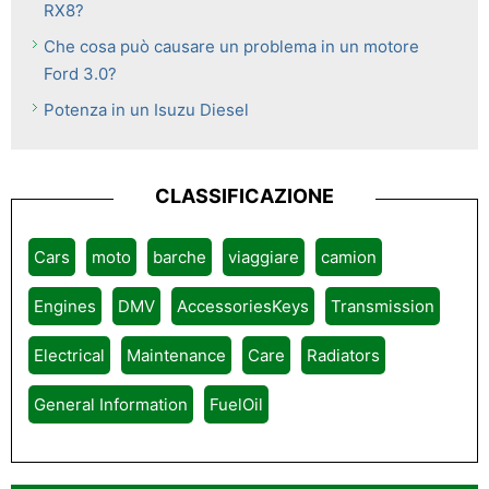
RX8?
Che cosa può causare un problema in un motore
Ford 3.0?
Potenza in un Isuzu Diesel
CLASSIFICAZIONE
Cars
moto
barche
viaggiare
camion
Engines
DMV
AccessoriesKeys
Transmission
Electrical
Maintenance
Care
Radiators
General Information
FuelOil