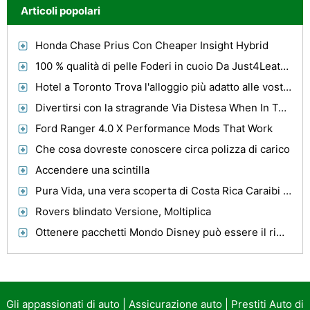
Articoli popolari
Honda Chase Prius Con Cheaper Insight Hybrid
100 % qualità di pelle Foderi in cuoio Da Just4Leather
Hotel a Toronto Trova l'alloggio più adatto alle vostre specifiche esigenze!
Divertirsi con la stragrande Via Distesa When In Texas
Ford Ranger 4.0 X Performance Mods That Work
Che cosa dovreste conoscere circa polizza di carico
Accendere una scintilla
Pura Vida, una vera scoperta di Costa Rica Caraibi e Central Valley
Rovers blindato Versione, Moltiplica
Ottenere pacchetti Mondo Disney può essere il rimedio
Gli appassionati di auto
|
Assicurazione auto
|
Prestiti Auto di