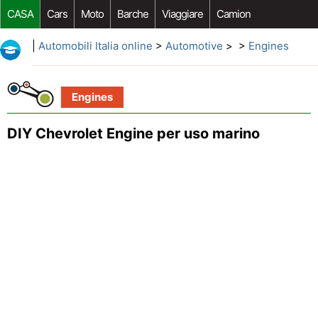
CASA
Cars
Moto
Barche
Viaggiare
Camion
Riparazione Auto
Acquisto Auto
Car Opzioni Aftermarket
|
Automobili Italia online
>
Automotive
> >
Engines
Engines
DIY Chevrolet Engine per uso marino