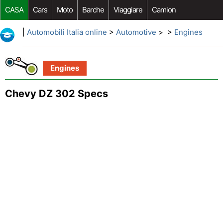
CASA
Cars
Moto
Barche
Viaggiare
Camion
Riparazione Auto
Acquisto Auto
Car Opzioni Aftermarket
|
Automobili Italia online
>
Automotive
> >
Engines
Engines
Chevy DZ 302 Specs