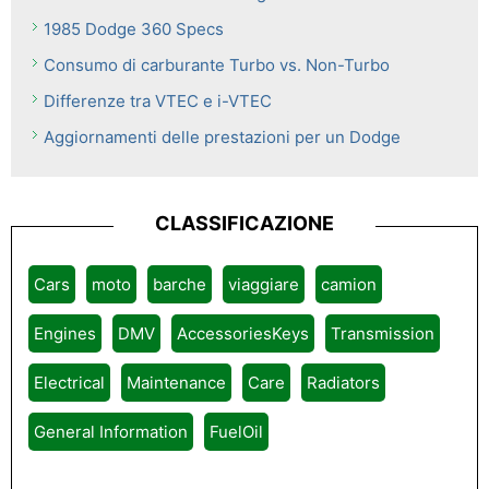
1985 Dodge 360 ​​Specs
Consumo di carburante Turbo vs. Non-Turbo
Differenze tra VTEC e i-VTEC
Aggiornamenti delle prestazioni per un Dodge
CLASSIFICAZIONE
Cars
moto
barche
viaggiare
camion
Engines
DMV
AccessoriesKeys
Transmission
Electrical
Maintenance
Care
Radiators
General Information
FuelOil