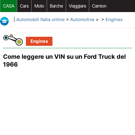
CASA
Cars
Moto
Barche
Viaggiare
Camion
Riparazione Auto
Acquisto Auto
Car Opzioni Aftermarket
|
Automobili Italia online
>
Automotive
> >
Engines
Engines
Come leggere un VIN su un Ford Truck del
1966