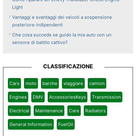
Light
Vantaggi e svantaggi dei veicoli a sospensione
posteriore indipendenti
Che cosa succede se guido la mia auto con un
sensore di battito cattivo?
CLASSIFICAZIONE
Cars
moto
barche
viaggiare
camion
Engines
DMV
AccessoriesKeys
Transmission
Electrical
Maintenance
Care
Radiators
General Information
FuelOil