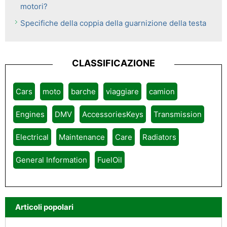
motori?
Specifiche della coppia della guarnizione della testa
CLASSIFICAZIONE
Cars
moto
barche
viaggiare
camion
Engines
DMV
AccessoriesKeys
Transmission
Electrical
Maintenance
Care
Radiators
General Information
FuelOil
Articoli popolari