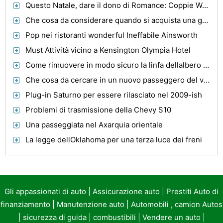
Questo Natale, dare il dono di Romance: Coppie Weekend Getaway Pacchetti
Che cosa da considerare quando si acquista una garanzia di riparazione auto
Pop nei ristoranti wonderful Ineffabile Ainsworth
Must Attività vicino a Kensington Olympia Hotel
Come rimuovere in modo sicuro la linfa dellalbero dalla vernice auto
Che cosa da cercare in un nuovo passeggero del veicolo
Plug-in Saturno per essere rilasciato nel 2009-ish
Problemi di trasmissione della Chevy S10
Una passeggiata nel Axarquia orientale
La legge dellOklahoma per una terza luce dei freni
Gli appassionati di auto
|
Assicurazione auto
|
Prestiti Auto di
finanziamento
|
Manutenzione auto
|
Automobili , camion Autos
|
sicurezza di guida
|
combustibili
|
Vendere un auto
|