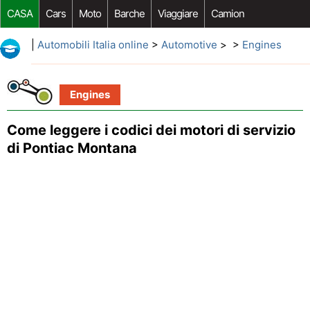
CASA
Cars
Moto
Barche
Viaggiare
Camion
Riparazione Auto
Acquisto Auto
Car Opzioni Aftermarket
|
Automobili Italia online
>
Automotive
> >
Engines
Engines
Come leggere i codici dei motori di servizio
di Pontiac Montana