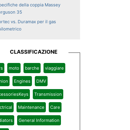
pecifiche della coppia Massey
erguson 35
ortec vs. Duramax per il gas
hilometrico
CLASSIFICAZIONE
rs
moto
barche
viaggiare
mion
Engines
DMV
cessoriesKeys
Transmission
ctrical
Maintenance
Care
iators
General Information