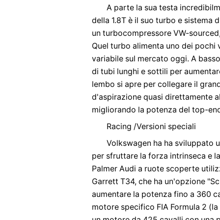
A parte la sua testa incredibilm
della 1.8T è il suo turbo e sistema d
un turbocompressore VW-sourced, 
Quel turbo alimenta uno dei pochi v
variabile sul mercato oggi. A basso 
di tubi lunghi e sottili per aumentar
lembo si apre per collegare il gran
d'aspirazione quasi direttamente al
migliorando la potenza del top-en
Racing /Versioni speciali
Volkswagen ha ha sviluppato un
per sfruttare la forza intrinseca e l
Palmer Audi a ruote scoperte utili
Garrett T34, che ha un'opzione "Sc
aumentare la potenza fino a 360 ca
motore specifico FIA Formula 2 (la
un motore da 425 cavalli con una po