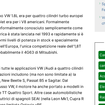
S
F
bo VW 1.8L era per quattro cilindri turbo europei
V
olet era per i V8 americani. Formalmente
c
 informalmente conosciuto semplicemente come
trica è stata lanciata nel 1993 e rapidamente si è
mi livelli di potenza in stock e specialmente
dell'Europa, l'unica competizione reale dell'1,8T
obabilmente il 4G63 di Mitsubishi.
Ca
ca
i tutte le applicazioni VW /Audi a quattro cilindri
azioni includono (ma non sono limitate a) la
Ac
, New Beetle S, Passat B5 e Sagitar. Dal
usso VW, il motore ha anche portato a modelli in
Ele
6 e TT Quattro Sport. Altre case automobilistiche
Rad
uttrici di spagnoli SEAt (nella Leon Mk1, Cupra R
one limitata Octavia vRS.