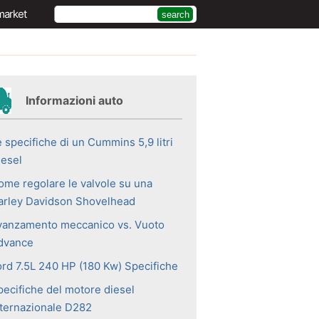
market
Informazioni auto
 specifiche di un Cummins 5,9 litri
iesel
ome regolare le valvole su una
arley Davidson Shovelhead
vanzamento meccanico vs. Vuoto
dvance
ord 7.5L 240 HP (180 Kw) Specifiche
pecifiche del motore diesel
nternazionale D282