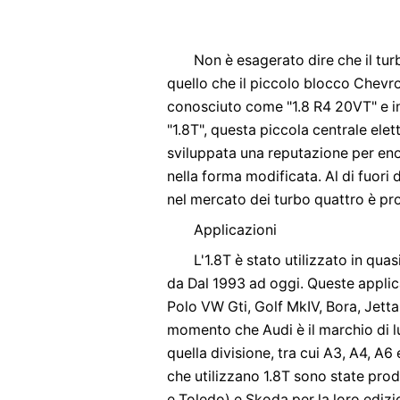
Non è esagerato dire che il tur
quello che il piccolo blocco Chevr
conosciuto come "1.8 R4 20VT" e
"1.8T", questa piccola centrale elet
sviluppata una reputazione per enor
nella forma modificata. Al di fuori 
nel mercato dei turbo quattro è pr
Applicazioni
L'1.8T è stato utilizzato in quas
da Dal 1993 ad oggi. Queste applic
Polo VW Gti, Golf MkIV, Bora, Jetta
momento che Audi è il marchio di l
quella divisione, tra cui A3, A4, A
che utilizzano 1.8T sono state prod
e Toledo) e Skoda per la loro edizi