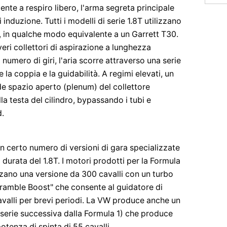
ente a respiro libero, l'arma segreta principale
i induzione. Tutti i modelli di serie 1.8T utilizzano
in qualche modo equivalente a un Garrett T30.
eri collettori di aspirazione a lunghezza
numero di giri, l'aria scorre attraverso una serie
e la coppia e la guidabilità. A regimi elevati, un
de spazio aperto (plenum) del collettore
la testa del cilindro, bypassando i tubi e
d.
 certo numero di versioni di gara specializzate
a durata del 1.8T. I motori prodotti per la Formula
zzano una versione da 300 cavalli con un turbo
ramble Boost" che consente al guidatore di
valli per brevi periodi. La VW produce anche un
 serie successiva dalla Formula 1) che produce
tenza di spinta di 55 cavalli.