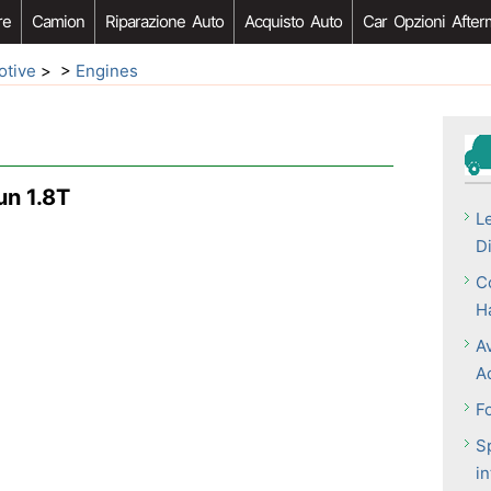
re
Camion
Riparazione Auto
Acquisto Auto
Car Opzioni After
otive
> >
Engines
un 1.8T
Le
D
C
H
A
A
F
S
i