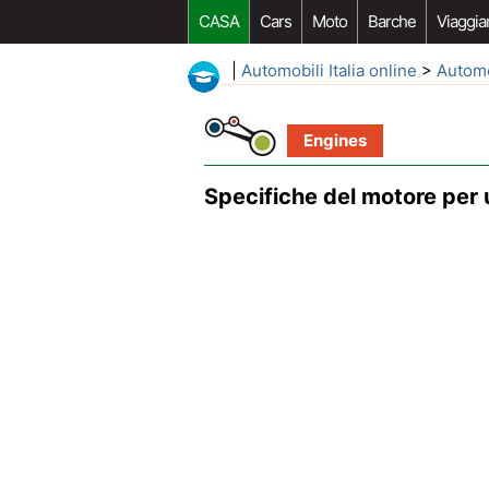
CASA
Cars
Moto
Barche
Viaggia
|
Automobili Italia online
>
Autom
Engines
Specifiche del motore per 