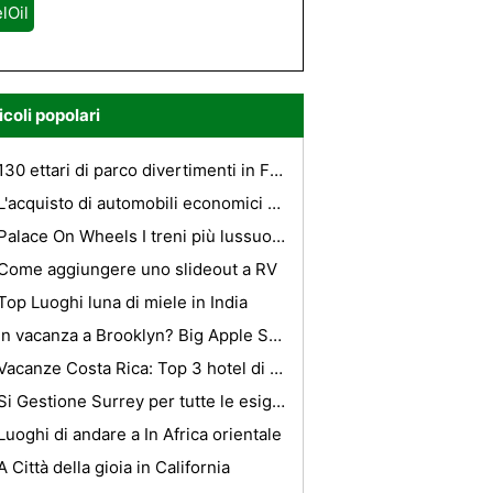
lOil
icoli popolari
130 ettari di parco divertimenti in Francia
L'acquisto di automobili economici a livello di Stato Aste Auto - 4 Consigli utili
Palace On Wheels I treni più lussuosi dell'India
Come aggiungere uno slideout a RV
Top Luoghi luna di miele in India
In vacanza a Brooklyn? Big Apple Suite può essere economico! Get Consigli su come strappare tariffe eccezionali su NY Hotel
Vacanze Costa Rica: Top 3 hotel di Monteverde
Si Gestione Surrey per tutte le esigenze professionali
Luoghi di andare a In Africa orientale
A Città della gioia in California