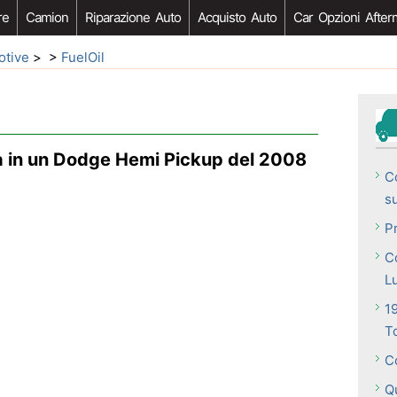
re
Camion
Riparazione Auto
Acquisto Auto
Car Opzioni After
otive
> >
FuelOil
a in un Dodge Hemi Pickup del 2008
C
s
P
Co
L
19
T
C
Q