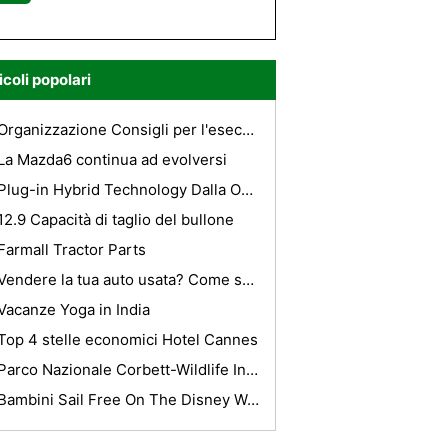
icoli popolari
Organizzazione Consigli per l'esecutivo per cellulare
La Mazda6 continua ad evolversi
Plug-in Hybrid Technology Dalla Odyne Corporation Presentato ai gestori di flotte
12.9 Capacità di taglio del bullone
Farmall Tractor Parts
Vendere la tua auto usata? Come scrivere un efficace annunci Listing
Vacanze Yoga in India
Top 4 stelle economici Hotel Cannes
Parco Nazionale Corbett-Wildlife In Corbett
Bambini Sail Free On The Disney Wonder (c) A Messico 2011