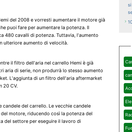
si
s
emi del 2008 e vorresti aumentare il motore già
1
che puoi fare per aumentare la potenza. Il
a 480 cavalli di potenza. Tuttavia, l'aumento
n ulteriore aumento di velocità.
Ca
ntre il filtro dell'aria nel carrello Hemi è già
tri aria di serie, non produrrà lo stesso aumento
ca
t. L'aggiunta di un filtro dell'aria aftermarket
n 20 CV.
Ac
Ele
lle candele del carrello. Le vecchie candele
o del motore, riducendo così la potenza del
Rad
 del settore per eseguire il lavoro di
Fue