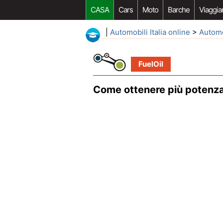
CASA
Cars
Moto
Barche
Viaggia
|
Automobili Italia online
>
Autom
FuelOil
Come ottenere più potenz