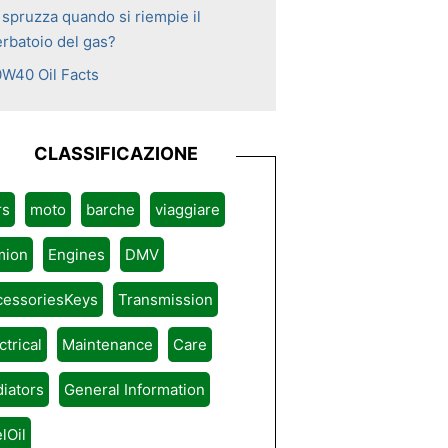
 spruzza quando si riempie il
erbatoio del gas?
0W40 Oil Facts
CLASSIFICAZIONE
rs
moto
barche
viaggiare
mion
Engines
DMV
cessoriesKeys
Transmission
ctrical
Maintenance
Care
iators
General Information
lOil