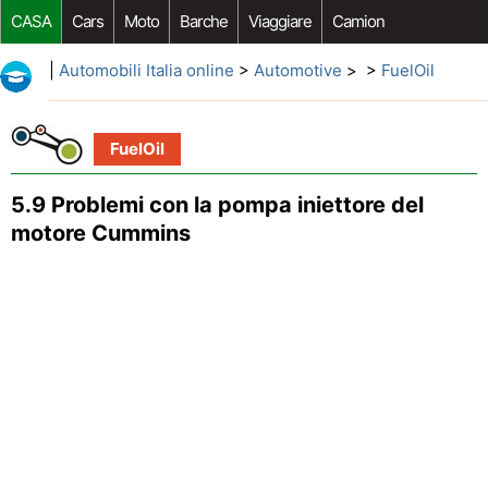
CASA
Cars
Moto
Barche
Viaggiare
Camion
Riparazione Auto
Acquisto Auto
Car Opzioni Aftermarket
|
Automobili Italia online
>
Automotive
> >
FuelOil
FuelOil
5.9 Problemi con la pompa iniettore del
motore Cummins