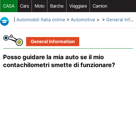
CASA
Cars
Moto
Barche
Viaggiare
Camion
Riparazione Auto
Acquisto Auto
Car Opzioni Aftermarket
|
Automobili Italia online
>
Automotive
> >
General Information
General Information
Posso guidare la mia auto se il mio
contachilometri smette di funzionare?