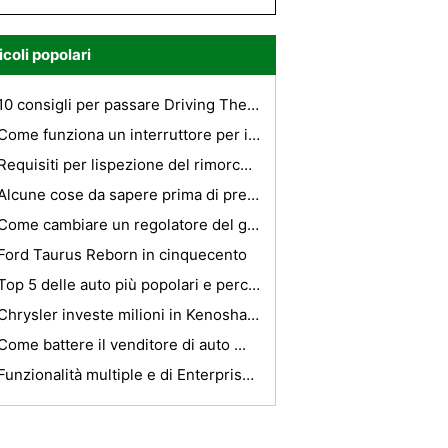
icoli popolari
10 consigli per passare Driving Theory Test
Come funziona un interruttore per il dimmer per auto?
Requisiti per lispezione del rimorchio di utilità nel New Hampshire
Alcune cose da sapere prima di prenotare un servizio di limousine
Come cambiare un regolatore del gioco del freno pneumatico
Ford Taurus Reborn in cinquecento
Top 5 delle auto più popolari e perché dovreste essere interessati
Chrysler investe milioni in Kenosha Engine Impianto
Come battere il venditore di auto ...
Funzionalità multiple e di Enterprise Solutions Of Servizi di noleggio auto a Singapore