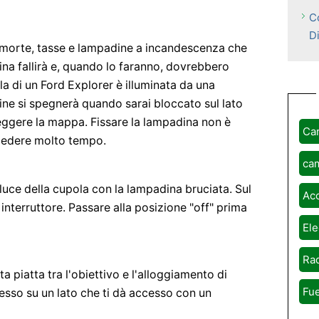
C
Di
: morte, tasse e lampadine a incandescenza che
ina fallirà e, quando lo faranno, dovrebbero
ola di un Ford Explorer è illuminata da una
ine si spegnerà quando sarai bloccato sul lato
eggere la mappa. Fissare la lampadina non è
Ca
hiedere molto tempo.
ca
 luce della cupola con la lampadina bruciata. Sul
Ac
n interruttore. Passare alla posizione "off" prima
Ele
Rad
a piatta tra l'obiettivo e l'alloggiamento di
Fue
cesso su un lato che ti dà accesso con un