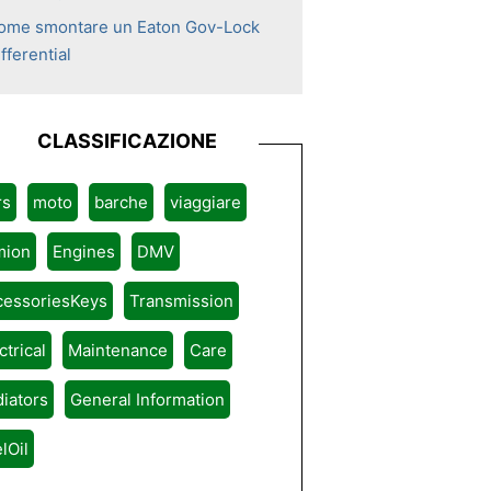
ome smontare un Eaton Gov-Lock
fferential
CLASSIFICAZIONE
rs
moto
barche
viaggiare
mion
Engines
DMV
cessoriesKeys
Transmission
ctrical
Maintenance
Care
iators
General Information
lOil