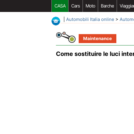
CASA
Cars
Moto
Barche
Viaggia
|
Automobili Italia online
>
Autom
Maintenance
Come sostituire le luci inte