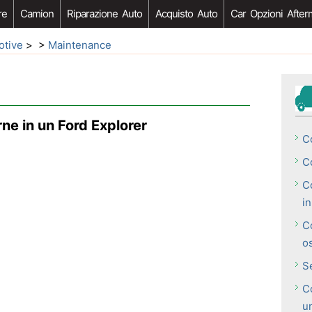
re
Camion
Riparazione Auto
Acquisto Auto
Car Opzioni After
otive
> >
Maintenance
rne in un Ford Explorer
Co
C
C
i
C
o
Se
Co
u