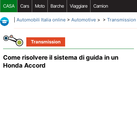
CASA
Cars
Moto
Barche
Viaggiare
Camion
Riparazione Auto
Acquisto Auto
Car Opzioni Aftermarket
|
Automobili Italia online
>
Automotive
> >
Transmission
Transmission
Come risolvere il sistema di guida in un
Honda Accord