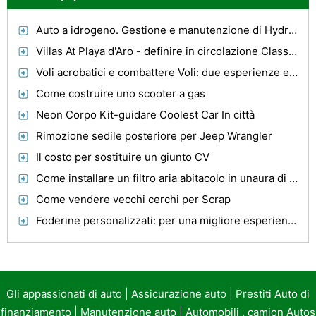
Auto a idrogeno. Gestione e manutenzione di Hydrogen Fuel Auto
Villas At Playa d'Aro - definire in circolazione Classe Alloggio Alta e il modo esotico di Vita
Voli acrobatici e combattere Voli: due esperienze emozionanti Western Australian Città Perth
Come costruire uno scooter a gas
Neon Corpo Kit-guidare Coolest Car In città
Rimozione sedile posteriore per Jeep Wrangler
Il costo per sostituire un giunto CV
Come installare un filtro aria abitacolo in unaura di Saturno
Come vendere vecchi cerchi per Scrap
Foderine personalizzati: per una migliore esperienza di guida
Gli appassionati di auto
|
Assicurazione auto
|
Prestiti Auto di
finanziamento
|
Manutenzione auto
|
Automobili , camion Autos