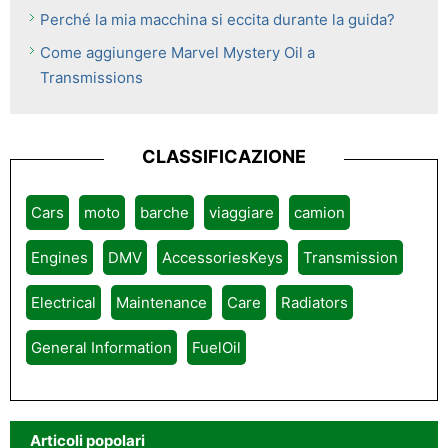
Perché la mia macchina si eccita durante la guida?
Come aggiungere Marvel Mystery Oil a
Transmissions
CLASSIFICAZIONE
Cars
moto
barche
viaggiare
camion
Engines
DMV
AccessoriesKeys
Transmission
Electrical
Maintenance
Care
Radiators
General Information
FuelOil
Articoli popolari