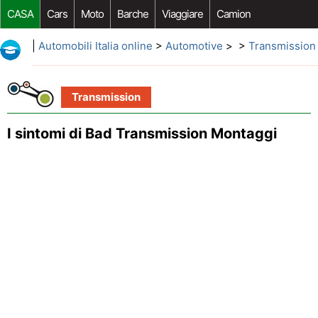
CASA
Cars
Moto
Barche
Viaggiare
Camion
Riparazione Auto
Acquisto Auto
Car Opzioni Aftermarket
|
Automobili Italia online
>
Automotive
> >
Transmission
Transmission
I sintomi di Bad Transmission Montaggi