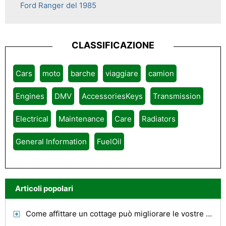
Ford Ranger del 1985
CLASSIFICAZIONE
Cars
moto
barche
viaggiare
camion
Engines
DMV
AccessoriesKeys
Transmission
Electrical
Maintenance
Care
Radiators
General Information
FuelOil
Articoli popolari
Come affittare un cottage può migliorare le vostre vacanze economiche