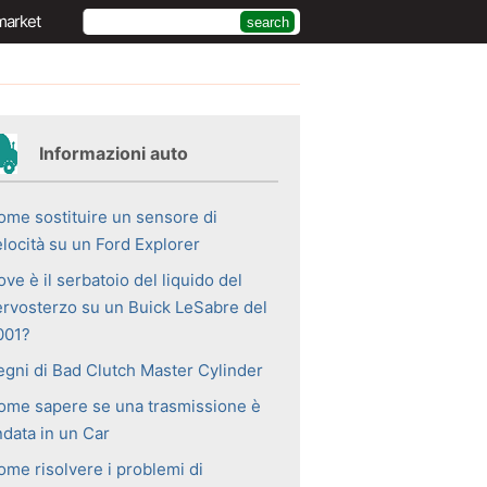
market
Informazioni auto
ome sostituire un sensore di
elocità su un Ford Explorer
ve è il serbatoio del liquido del
ervosterzo su un Buick LeSabre del
001?
egni di Bad Clutch Master Cylinder
ome sapere se una trasmissione è
ndata in un Car
ome risolvere i problemi di