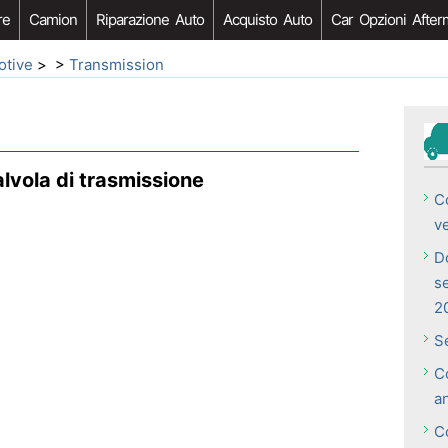
re
Camion
Riparazione Auto
Acquisto Auto
Car Opzioni After
otive
> >
Transmission
lvola di trasmissione
C
v
Do
s
2
S
C
a
C