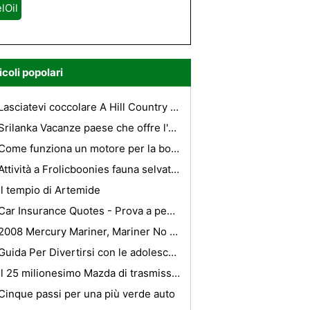
lOil
icoli popolari
Lasciatevi coccolare A Hill Country Spa
Srilanka Vacanze paese che offre l'opportunità di divorare il Beauty
Come funziona un motore per la bobina?
Attività a Frolicboonies fauna selvatica e Adventure Camp per i bambini
Il tempio di Artemide
Car Insurance Quotes - Prova a pensare come vostra compagnia di assicurazione
2008 Mercury Mariner, Mariner No Ordinary
Guida Per Divertirsi con le adolescenti in vacanza in Grecia
Il 25 milionesimo Mazda di trasmissione prodotta
Cinque passi per una più verde auto