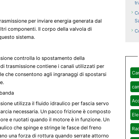
tr
C
S
trasmissione per inviare energia generata dal
ri componenti. Il corpo della valvola di
C
 questo sistema.
issione controlla lo spostamento della
di trasmissione contiene i canali utilizzati per
Ca
lvole che consentono agli ingranaggi di spostarsi
e.
ca
a banda
Ac
sione utilizza il fluido idraulico per fascia servo
marcia necessaria. Un pacco frizione è composto
Ele
tore e ruotati quando il motore è in funzione. Un
aulico che spinge e stringe le fasce del freno
Rad
eano una forza di rottura quando serrate attorno