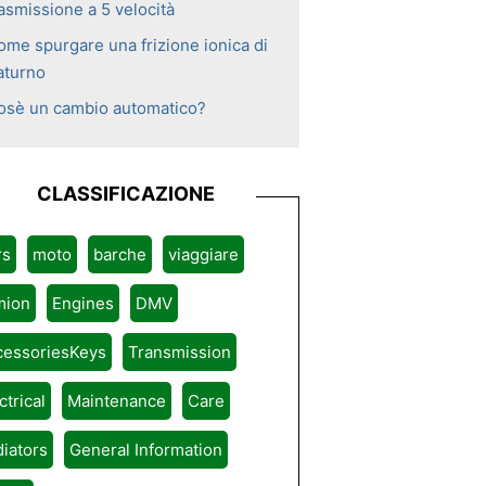
asmissione a 5 velocità
ome spurgare una frizione ionica di
aturno
osè un cambio automatico?
CLASSIFICAZIONE
rs
moto
barche
viaggiare
mion
Engines
DMV
cessoriesKeys
Transmission
ctrical
Maintenance
Care
iators
General Information