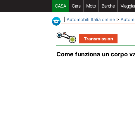
CASA
Cars
Moto
Barche
Viaggia
|
Automobili Italia online
>
Autom
Transmission
Come funziona un corpo va