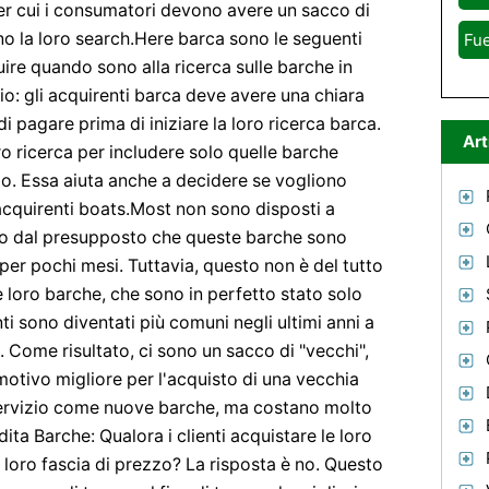
er cui i consumatori devono avere un sacco di
o la loro search.Here barca sono le seguenti
Fue
re quando sono alla ricerca sulle barche in
cio: gli acquirenti barca deve avere una chiara
i pagare prima di iniziare la loro ricerca barca.
Art
ro ricerca per includere solo quelle barche
zzo. Essa aiuta anche a decidere se vogliono
cquirenti boats.Most non sono disposti a
o dal presupposto che queste barche sono
per pochi mesi. Tuttavia, questo non è del tutto
 loro barche, che sono in perfetto stato solo
ti sono diventati più comuni negli ultimi anni a
e. Come risultato, ci sono un sacco di "vecchi",
 motivo migliore per l'acquisto di una vecchia
servizio come nuove barche, ma costano molto
dita Barche: Qualora i clienti acquistare le loro
 loro fascia di prezzo? La risposta è no. Questo