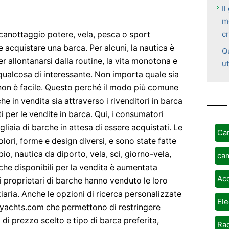
Il
m
cr
canottaggio potere, vela, pesca o sport
acquistare una barca. Per alcuni, la nautica è
Qu
er allontanarsi dalla routine, la vita monotona e
ut
qualcosa di interessante. Non importa quale sia
 non è facile. Questo perché il modo più comune
he in vendita sia attraverso i rivenditori in barca
 per le vendite in barca. Qui, i consumatori
gliaia di barche in attesa di essere acquistati. Le
Ca
olori, forme e design diversi, e sono state fatte
io, nautica da diporto, vela, sci, giorno-vela,
ca
rche disponibili per la vendita è aumentata
Ac
proprietari di barche hanno venduto le loro
ziaria. Anche le opzioni di ricerca personalizzate
Ele
yachts.com che permettono di restringere
a di prezzo scelto e tipo di barca preferita,
Rad