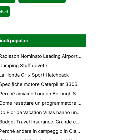
lOil
icoli popolari
Radisson Nominato Leading Airport Hotel In Asia
Camping Stuff dovete
La Honda Cr-x Sport Hatchback
Specifiche motore Caterpillar 3306
Perché amiamo London Borough Sutton
Come resettare un programmatore Super Chips
Do Florida Vacation Villas hanno un sacco di regole?
Budget Travel Insurance. Grande copertura, Grande Viaggio
Perché andare in campeggio in Olanda?