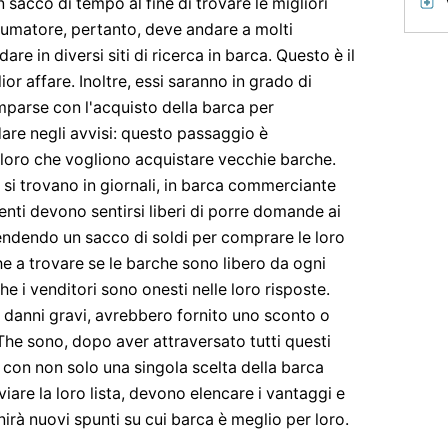
 sacco di tempo al fine di trovare le migliori
sumatore, pertanto, deve andare a molti
re in diversi siti di ricerca in barca. Questo è il
or affare. Inoltre, essi saranno in grado di
parse con l'acquisto della barca per
are negli avvisi: questo passaggio è
loro che vogliono acquistare vecchie barche.
i trovano in giornali, in barca commerciante
clienti devono sentirsi liberi di porre domande ai
pendendo un sacco di soldi per comprare le loro
 a trovare se le barche sono libero da ogni
i venditori sono onesti nelle loro risposte.
i danni gravi, avrebbero fornito uno sconto o
e.The sono, dopo aver attraversato tutti questi
e con non solo una singola scelta della barca
viare la loro lista, devono elencare i vantaggi e
nirà nuovi spunti su cui barca è meglio per loro.