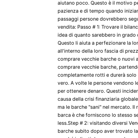
aiutano poco. Questo è il motivo p
pazienza e di tempo quando inizian
passaggi persone dovrebbero segui
vendita: Passo # 1: Trovare il bilan
idea di quanto sarebbero in grado d
Questo li aiuta a perfezionare la lo
all'interno della loro fascia di pre
comprare vecchie barche o nuovi a
comprare vecchie barche, partend
completamente rotti e durerà solo 
vero. A volte le persone vendono le
per ottenere denaro. Questi inciden
causa della crisi finanziaria global
ma le barche "sani" nel mercato. Il
barca è che forniscono lo stesso 
less.Step # 2: visitando diversi Ven
barche subito dopo aver trovato la