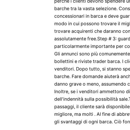
perché i clienti devono spendere un
barche tra la vasta selezione. Con
concessionari in barca e deve guarda
modo in cui possono trovare il migli
trovare acquirenti che daranno com
assolutamente free.Step # 3: guard
particolarmente importante per co
Gli annunci sono più comunemente s
bollettini e riviste trader barca. I 
venditori. Dopo tutto, si stanno s
barche. Fare domande aiuterà anche
danno grave o meno, assumendo che 
Inoltre, se i venditori ammettono d
dell'indennità sulla possibilità sal
passaggi, il cliente sarà disponibil
migliore, ma molti . Al fine di abbre
gli svantaggi di ogni barca. Ciò for