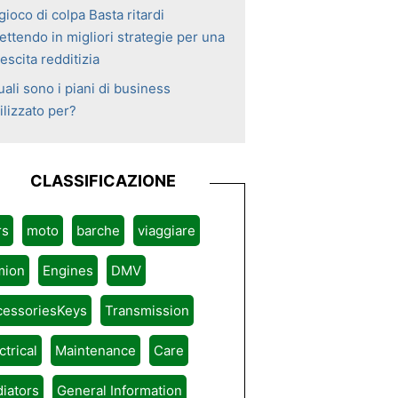
 gioco di colpa Basta ritardi
ettendo in migliori strategie per una
escita redditizia
ali sono i piani di business
ilizzato per?
CLASSIFICAZIONE
rs
moto
barche
viaggiare
mion
Engines
DMV
cessoriesKeys
Transmission
ctrical
Maintenance
Care
iators
General Information