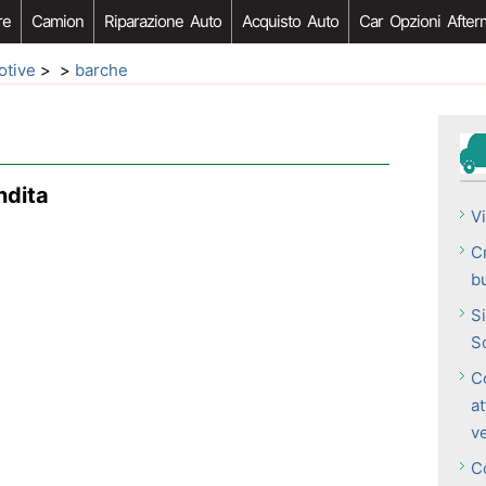
re
Camion
Riparazione Auto
Acquisto Auto
Car Opzioni After
otive
> >
barche
ndita
V
Cr
b
S
Sc
Co
at
ve
C