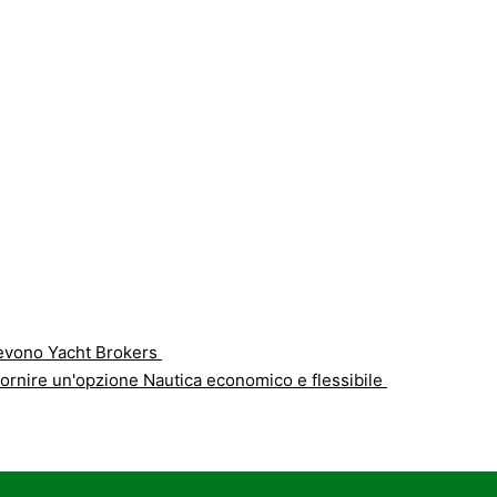
devono Yacht Brokers
 fornire un'opzione Nautica economico e flessibile