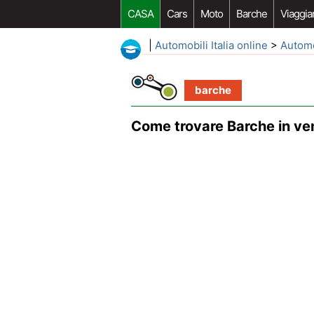
CASA
Cars
Moto
Barche
Viaggia
|
Automobili Italia online
>
Autom
barche
Come trovare Barche in ve