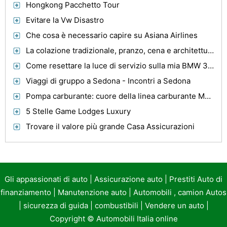
Hongkong Pacchetto Tour
Evitare la Vw Disastro
Che cosa è necessario capire su Asiana Airlines
La colazione tradizionale, pranzo, cena e architettura in Taiwan
Come resettare la luce di servizio sulla mia BMW 325I
Viaggi di gruppo a Sedona - Incontri a Sedona
Pompa carburante: cuore della linea carburante Mercedes
5 Stelle Game Lodges Luxury
Trovare il valore più grande Casa Assicurazioni
Gli appassionati di auto
|
Assicurazione auto
|
Prestiti Auto di
finanziamento
|
Manutenzione auto
|
Automobili , camion Autos
|
sicurezza di guida
|
combustibili
|
Vendere un auto
|
Copyright ©
Automobili Italia online