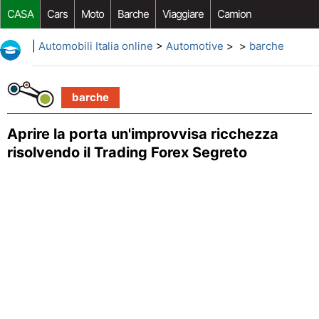
CASA
Cars
Moto
Barche
Viaggiare
Camion
Riparazione Auto
Acquisto Auto
Car Opzioni Aftermarket
|
Automobili Italia online
>
Automotive
> >
barche
barche
Aprire la porta un'improvvisa ricchezza
risolvendo il Trading Forex Segreto