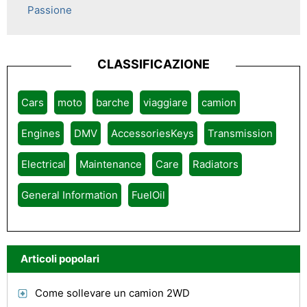
Passione
CLASSIFICAZIONE
Cars
moto
barche
viaggiare
camion
Engines
DMV
AccessoriesKeys
Transmission
Electrical
Maintenance
Care
Radiators
General Information
FuelOil
Articoli popolari
Come sollevare un camion 2WD