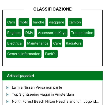
CLASSIFICAZIONE
Cars
moto
barche
viaggiare
camion
Engines
DMV
AccessoriesKeys
Transmission
Electrical
Maintenance
Care
Radiators
General Information
FuelOil
Articoli popolari
La mia Nissan Versa non parte
Top Sightseeing viaggi in Amsterdam
North Forest Beach Hilton Head Island: un luogo ideale per la vostra bella vacanza