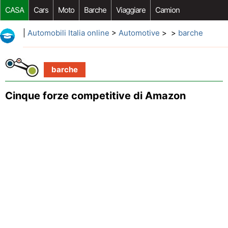
CASA
Cars
Moto
Barche
Viaggiare
Camion
Riparazione Auto
Acquisto Auto
Car Opzioni Aftermarket
|
Automobili Italia online
>
Automotive
> >
barche
barche
Cinque forze competitive di Amazon