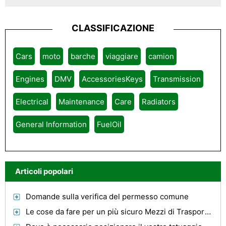
CLASSIFICAZIONE
Cars
moto
barche
viaggiare
camion
Engines
DMV
AccessoriesKeys
Transmission
Electrical
Maintenance
Care
Radiators
General Information
FuelOil
Articoli popolari
Domande sulla verifica del permesso comune
Le cose da fare per un più sicuro Mezzi di Trasporto veicolo