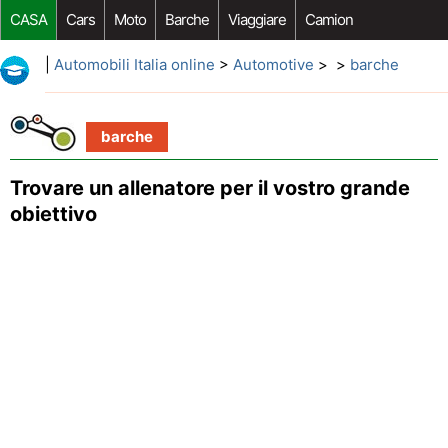
CASA
Cars
Moto
Barche
Viaggiare
Camion
Riparazione Auto
Acquisto Auto
Car Opzioni Aftermarket
|
Automobili Italia online
>
Automotive
> >
barche
barche
Trovare un allenatore per il vostro grande
obiettivo