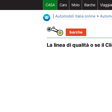
CASA
Cars
Moto
Barche
Viaggia
|
Automobili Italia online
>
Autom
barche
La linea di qualità o se il