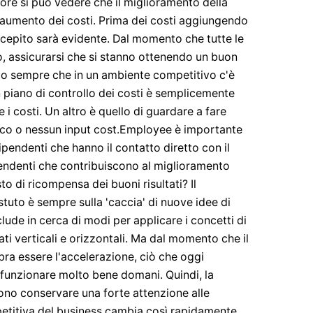
tore si può vedere che il miglioramento della
aumento dei costi. Prima dei costi aggiungendo
rcepito sarà evidente. Dal momento che tutte le
o, assicurarsi che si stanno ottenendo un buon
ndo sempre che in un ambiente competitivo c'è
piano di controllo dei costi è semplicemente
re i costi. Un altro è quello di guardare a fare
poco o nessun input cost.Employee è importante
pendenti che hanno il contatto diretto con il
pendenti che contribuiscono al miglioramento
o di ricompensa dei buoni risultati? Il
tuto è sempre sulla 'caccia' di nuove idee di
lude in cerca di modi per applicare i concetti di
ati verticali e orizzontali. Ma dal momento che il
a essere l'accelerazione, ciò che oggi
funzionare molto bene domani. Quindi, la
vono conservare una forte attenzione alle
etitiva del business cambia così rapidamente