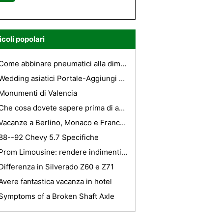
icoli popolari
Come abbinare pneumatici alla dimensione del cerchione
Wedding asiatici Portale-Aggiungi alle proprie comodità della pianificazione del matrimonio
Monumenti di Valencia
Che cosa dovete sapere prima di acquistare la migliore auto?
Vacanze a Berlino, Monaco e Francoforte
88--92 Chevy 5.7 Specifiche
Prom Limousine: rendere indimenticabile la vostra Prom con una limousine
Differenza in Silverado Z60 e Z71
Avere fantastica vacanza in hotel
Symptoms of a Broken Shaft Axle