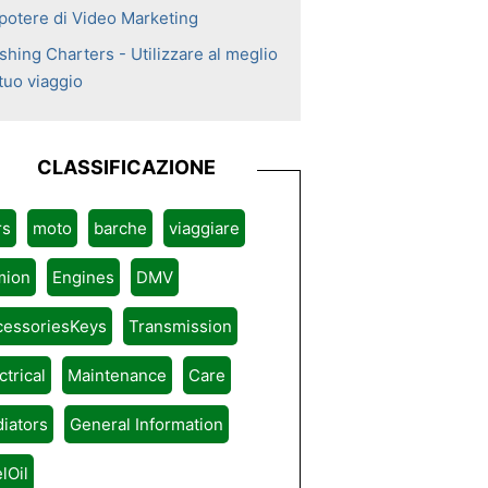
 potere di Video Marketing
shing Charters - Utilizzare al meglio
 tuo viaggio
CLASSIFICAZIONE
rs
moto
barche
viaggiare
mion
Engines
DMV
cessoriesKeys
Transmission
ctrical
Maintenance
Care
iators
General Information
lOil