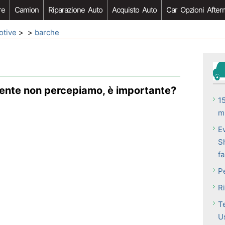
re
Camion
Riparazione Auto
Acquisto Auto
Car Opzioni After
otive
> >
barche
 Cliente non percepiamo, è importante?
1
m
Ev
S
fa
P
Ri
Te
U