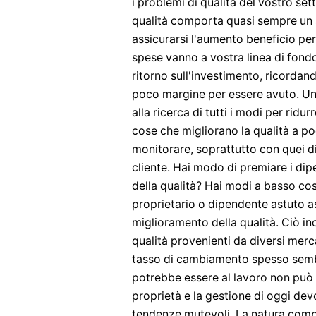
i problemi di qualità del vostro set
qualità comporta quasi sempre un 
assicurarsi l'aumento beneficio pe
spese vanno a vostra linea di fond
ritorno sull'investimento, ricorda
poco margine per essere avuto. Un 
alla ricerca di tutti i modi per ridur
cose che migliorano la qualità a 
monitorare, soprattutto con quei di
cliente. Hai modo di premiare i di
della qualità? Hai modi a basso cost
proprietario o dipendente astuto as
miglioramento della qualità. Ciò inc
qualità provenienti da diversi merc
tasso di cambiamento spesso sembr
potrebbe essere al lavoro non può 
proprietà e la gestione di oggi de
tendenze mutevoli. La natura comp