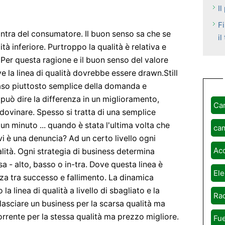
Il
Fi
mantra del consumatore. Il buon senso sa che se
il
tà inferiore. Purtroppo la qualità è relativa e
Per questa ragione e il buon senso del valore
ve la linea di qualità dovrebbe essere drawn.Still
 caso piuttosto semplice della domanda e
 può dire la differenza in un miglioramento,
Ca
dovinare. Spesso si tratta di una semplice
un minuto ... quando è stata l'ultima volta che
ca
vi è una denuncia? Ad un certo livello ogni
Ac
alità. Ogni strategia di business determina
sa - alto, basso o in-tra. Dove questa linea è
Ele
za tra successo e fallimento. La dinamica
la linea di qualità a livello di sbagliato e la
Rad
o lasciare un business per la scarsa qualità ma
rente per la stessa qualità ma prezzo migliore.
Fue