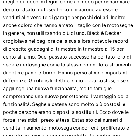
meglio di fuochi di legna come un modo per risparmiare
denaro. Usato motoseghe cominciarono ad essere
venduti alle vendite di garage per pochi dollari. Inoltre,
anche coloro che hanno amato il taglio con le motoseghe
in genere, non utilizzando più di uno. Black & Decker
crogiolava nel bagliore della sua allora notevole record
di crescita guadagni di trimestre in trimestre al 15 per
cento all'anno. Quel passato successo ha portato loro di
vedere motoseghe come lo stesso come i loro strumenti
di potere pane-e-burro. Hanno perso alcune importanti
differenze. Gli utensili elettrici sono poco costosi, e se si
aggiunge una nuova funzionalità, molte famiglie
compreranno uno nuovo per ottenere il vantaggio della
funzionalità. Seghe a catena sono molto più costosi, e
poche persone erano disposti a sostituirli. Ecco dove le
forze irresistibili preso attesa. Estasiato dai numeri di
vendita in aumento, motosega concorrenti proliferato e il
mercato era pieno zeppo di prodotti. Poi motosega