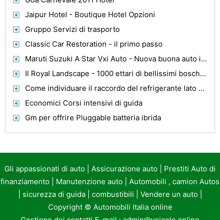
Jaipur Hotel - Boutique Hotel Opzioni
Gruppo Servizi di trasporto
Classic Car Restoration - il primo passo
Maruti Suzuki A Star Vxi Auto - Nuova buona auto in cerca
Il Royal Landscape - 1000 ettari di bellissimi boschi, laghi e giardini
Come individuare il raccordo del refrigerante lato basso su un Yukon GMC
Economici Corsi intensivi di guida
Gm per offrire Pluggable batteria ibrida
Gli appassionati di auto
|
Assicurazione auto
|
Prestiti Auto di
finanziamento
|
Manutenzione auto
|
Automobili , camion Autos
|
sicurezza di guida
|
combustibili
|
Vendere un auto
|
Copyright ©
Automobili Italia online
Gestione dei contatti E-mail :
admin@veicolo.online