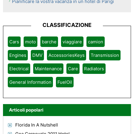
Pianificare la vostra vacanza in un hotel di Parigi
CLASSIFICAZIONE
Cars
moto
barche
viaggiare
camion
Engines
DMV
AccessoriesKeys
Transmission
Electrical
Maintenance
Care
Radiators
General Information
FuelOil
Articoli popolari
Florida In A Nutshell
Goa Carnevale 2011 Hotel