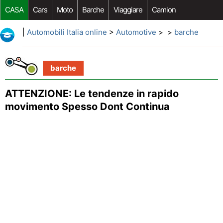
CASA
Cars
Moto
Barche
Viaggiare
Camion
Riparazione Auto
Acquisto Auto
Car Opzioni Aftermarket
|
Automobili Italia online
>
Automotive
> >
barche
barche
ATTENZIONE: Le tendenze in rapido
movimento Spesso Dont Continua