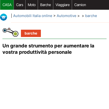
CASA
Cars
Moto
Barche
Viaggiare
Camion
Riparazione Auto
Acquisto Auto
Car Opzioni Aftermarket
|
Automobili Italia online
>
Automotive
> >
barche
barche
Un grande strumento per aumentare la
vostra produttività personale