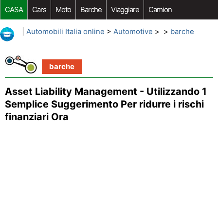
CASA
Cars
Moto
Barche
Viaggiare
Camion
Riparazione Auto
Acquisto Auto
Car Opzioni Aftermarket
|
Automobili Italia online
>
Automotive
> >
barche
barche
Asset Liability Management - Utilizzando 1
Semplice Suggerimento Per ridurre i rischi
finanziari Ora