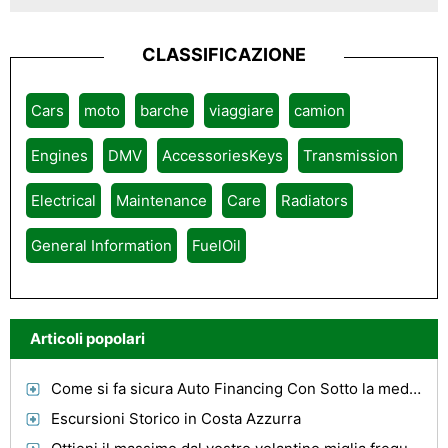
CLASSIFICAZIONE
Cars
moto
barche
viaggiare
camion
Engines
DMV
AccessoriesKeys
Transmission
Electrical
Maintenance
Care
Radiators
General Information
FuelOil
Articoli popolari
Come si fa sicura Auto Financing Con Sotto la media di credito?
Escursioni Storico in Costa Azzurra