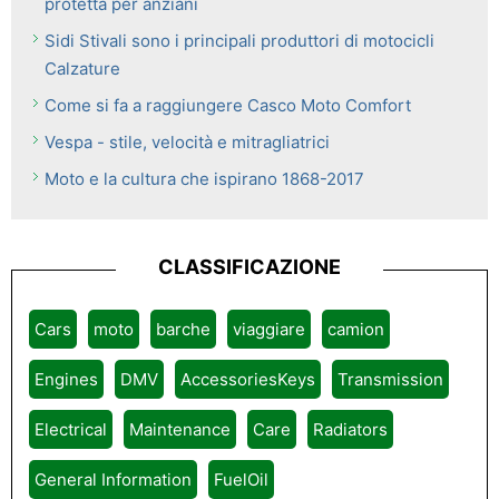
protetta per anziani
Sidi Stivali sono i principali produttori di motocicli
Calzature
Come si fa a raggiungere Casco Moto Comfort
Vespa - stile, velocità e mitragliatrici
Moto e la cultura che ispirano 1868-2017
CLASSIFICAZIONE
Cars
moto
barche
viaggiare
camion
Engines
DMV
AccessoriesKeys
Transmission
Electrical
Maintenance
Care
Radiators
General Information
FuelOil