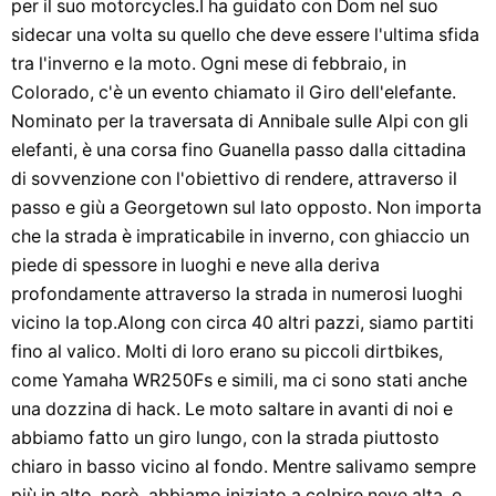
per il suo motorcycles.I ha guidato con Dom nel suo
sidecar una volta su quello che deve essere l'ultima sfida
tra l'inverno e la moto. Ogni mese di febbraio, in
Colorado, c'è un evento chiamato il Giro dell'elefante.
Nominato per la traversata di Annibale sulle Alpi con gli
elefanti, è una corsa fino Guanella passo dalla cittadina
di sovvenzione con l'obiettivo di rendere, attraverso il
passo e giù a Georgetown sul lato opposto. Non importa
che la strada è impraticabile in inverno, con ghiaccio un
piede di spessore in luoghi e neve alla deriva
profondamente attraverso la strada in numerosi luoghi
vicino la top.Along con circa 40 altri pazzi, siamo partiti
fino al valico. Molti di loro erano su piccoli dirtbikes,
come Yamaha WR250Fs e simili, ma ci sono stati anche
una dozzina di hack. Le moto saltare in avanti di noi e
abbiamo fatto un giro lungo, con la strada piuttosto
chiaro in basso vicino al fondo. Mentre salivamo sempre
più in alto, però, abbiamo iniziato a colpire neve alta, e