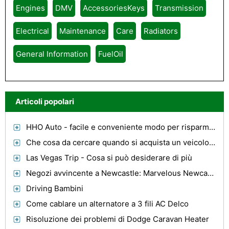
Engines
DMV
AccessoriesKeys
Transmission
Electrical
Maintenance
Care
Radiators
General Information
FuelOil
Articoli popolari
HHO Auto - facile e conveniente modo per risparmiare denaro sulla bolletta del gas
Che cosa da cercare quando si acquista un veicolo con sedia a rotelle
Las Vegas Trip - Cosa si può desiderare di più
Negozi avvincente a Newcastle: Marvelous Newcastle Town Wall
Driving Bambini
Come cablare un alternatore a 3 fili AC Delco
Risoluzione dei problemi di Dodge Caravan Heater