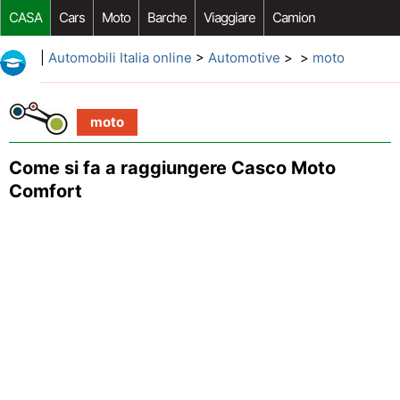
CASA
Cars
Moto
Barche
Viaggiare
Camion
Riparazione Auto
Acquisto Auto
Car Opzioni Aftermarket
|
Automobili Italia online
>
Automotive
> >
moto
moto
Come si fa a raggiungere Casco Moto
Comfort