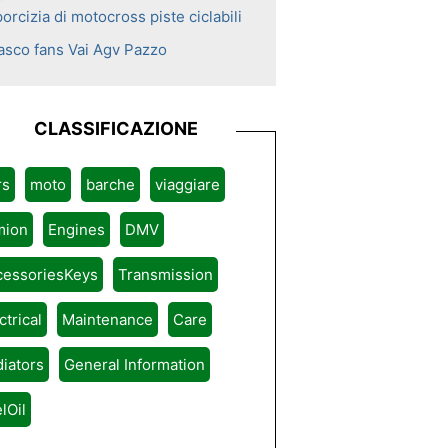
orcizia di motocross piste ciclabili
asco fans Vai Agv Pazzo
CLASSIFICAZIONE
rs
moto
barche
viaggiare
mion
Engines
DMV
cessoriesKeys
Transmission
ctrical
Maintenance
Care
iators
General Information
lOil