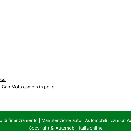
0cc
e Con Moto cambio in pelle
to di finanziamento
|
Manutenzione auto
|
Automobili , camion A
Copyright ©
Automobili Italia online