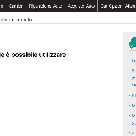
re
Camion
Riparazione Auto
Acquisto Auto
Car Opzioni After
otive
> >
moto
e è possibile utilizzare
L
S
m
1
B
M
M
2
4