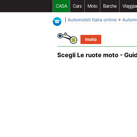
CASA
Cars
Moto
Barche
Viaggia
|
Automobili Italia online
>
Autom
moto
Scegli Le ruote moto - Guid