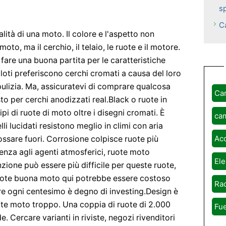
sp
C
lità di una moto. Il colore e l'aspetto non
oto, ma il cerchio, il telaio, le ruote e il motore.
are una buona partita per le caratteristiche
loti preferiscono cerchi cromati a causa del loro
 pulizia. Ma, assicuratevi di comprare qualcosa
Ca
o per cerchi anodizzati real.Black o ruote in
tipi di ruote di moto oltre i disegni cromati. È
ca
i lucidati resistono meglio in climi con aria
Ac
ossare fuori. Corrosione colpisce ruote più
stenza agli agenti atmosferici, ruote moto
Ele
nzione può essere più difficile per queste ruote,
uote buona moto qui potrebbe essere costoso
Rad
e ogni centesimo è degno di investing.Design è
ote moto troppo. Una coppia di ruote di 2.000
Fue
 Cercare varianti in riviste, negozi rivenditori