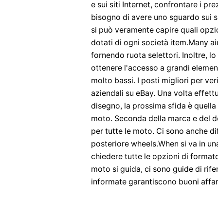
e sui siti Internet, confrontare i p
bisogno di avere uno sguardo sui s
si può veramente capire quali opzio
dotati di ogni società item.Many aiu
fornendo ruota selettori. Inoltre, l
ottenere l'accesso a grandi elemen
molto bassi. I posti migliori per ver
aziendali su eBay. Una volta effett
disegno, la prossima sfida è quella
moto. Seconda della marca e del d
per tutte le moto. Ci sono anche dif
posteriore wheels.When si va in una
chiedere tutte le opzioni di format
moto si guida, ci sono guide di rife
informate garantiscono buoni affar