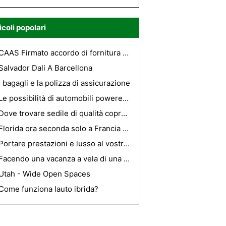
icoli popolari
CAAS Firmato accordo di fornitura con Vw Joint Venture in Cina
Salvador Dali A Barcellona
I bagagli e la polizza di assicurazione
Le possibilità di automobili powered by air!
Dove trovare sedile di qualità copre per il vostro veicolo?
Florida ora seconda solo a Francia nei pali Turismo
Portare prestazioni e lusso al vostro stile di vita
Facendo una vacanza a vela di una vita con Caribbean Yacht Charter
Utah - Wide Open Spaces
Come funziona lauto ibrida?