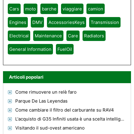
Cars
moto
barche
viaggiare
camion
Engines
DMV
AccessoriesKeys
Transmission
Electrical
Maintenance
Care
Radiators
General Information
FuelOil
Articoli popolari
Come rimuovere un relè faro
Parque De Las Leyendas
Come cambiare il filtro del carburante su RAV4
L'acquisto di G35 Infiniti usata è una scelta intelligente
Visitando il sud-ovest americano