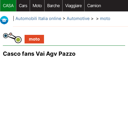
CASA
Cars
Moto
Barche
Viaggiare
Camion
Riparazione Auto
Acquisto Auto
Car Opzioni Aftermarket
|
Automobili Italia online
>
Automotive
> >
moto
moto
Casco fans Vai Agv Pazzo